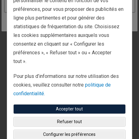
personnaliser le contenu en fonction de vos
Continue to the Belgium website
préférences, pour vous proposer des publicités en
ligne plus pertinentes et pour générer des
RETRAITE
statistiques de fréquentation du site. Choisissez
Créez des flux de
les cookies supplémentaires auxquels vous
consentez en cliquant sur « Configurer les
revenus. Atteignez vos
préférences », « Refuser tout » ou « Accepter
objectifs. Prenez une
tout ».
pension confortable
Pour plus d’informations sur notre utilisation des
Savez-vous quel sera le coût d’une pension
cookies, veuillez consulter notre
politique de
confortable, et comment vous la financerez ?
Le
confidentialité.
Guide ultime pour des revenus complémentaires à
Accepter tout
votre retraite
peut vous aider à élaborer un plan qui
vous permettra de générer les revenus dont vous
Refuser tout
avez besoin pour vivre votre pension comme vous
Configurer les préférences
l’entendez. De la définition des objectifs à