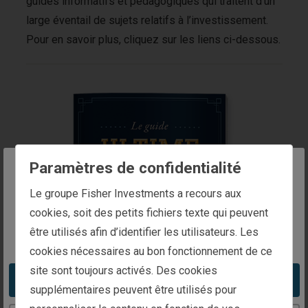
guides informatifs et pédagogiques qui traitent d’un
large éventail de sujets relatifs à l’investissement.
Pour en savoir plus, cliquez sur les liens ci-dessous.
Paramètres de confidentialité
The website you are trying to reach is
Le groupe Fisher Investments a recours aux
intended for investors in Belgium
cookies, soit des petits fichiers texte qui peuvent
être utilisés afin d’identifier les utilisateurs. Les
You appear to be in the United States
cookies nécessaires au bon fonctionnement de ce
site sont toujours activés. Des cookies
Take me to the United States website
supplémentaires peuvent être utilisés pour