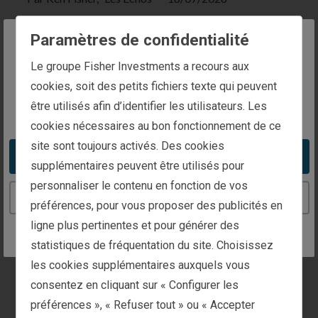
t
r
La Banque centrale européenne a commis une erreur en
e
s
Paramètres de confidentialité
relevant ses taux en juin, estime l'investisseur Ken
u
l
The website you are trying to reach is
Fisher. Si cela ne suffira pas à plomber la croissance du
Le groupe Fisher Investments a recours aux
t
s
intended for investors in France
Vieux continent, persévérer dans cette voie pourrait
cookies, soit des petits fichiers texte qui peuvent
p
s'avérer fatal pour les économies de la zone euro.
a
être utilisés afin d’identifier les utilisateurs. Les
You appear to be in the United States
g
cookies nécessaires au bon fonctionnement de ce
e
.
SpaceX, OpenAI, Anthropic : le miroir aux
site sont toujours activés. Des cookies
Take me to the United States website
alouettes des méga-introductions en
supplémentaires peuvent être utilisés pour
Bourse
personnaliser le contenu en fonction de vos
—
Par Ken Fisher,
L'Opinion
01/07/2026
Continue to the France website
préférences, pour vous proposer des publicités en
Dans l’investissement, la réussite est le fruit de la
ligne plus pertinentes et pour générer des
patience et de la discipline; c’est un cheminement
statistiques de fréquentation du site. Choisissez
progressif, et non un mécanisme qui permet de
les cookies supplémentaires auxquels vous
s’enrichir rapidement
consentez en cliquant sur « Configurer les
préférences », « Refuser tout » ou « Accepter