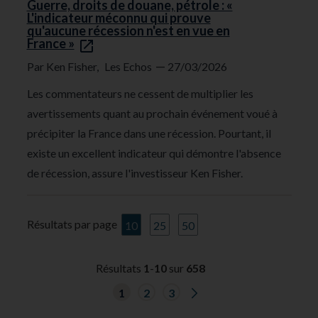
Guerre, droits de douane, pétrole : «
L'indicateur méconnu qui prouve
qu'aucune récession n'est en vue en
France »
—
Par Ken Fisher,
Les Echos
27/03/2026
Les commentateurs ne cessent de multiplier les
avertissements quant au prochain événement voué à
précipiter la France dans une récession. Pourtant, il
existe un excellent indicateur qui démontre l'absence
de récession, assure l'investisseur Ken Fisher.
Résultats par page
10
25
50
Résultats
1
-
10
sur
658
G
1
2
3
o
t