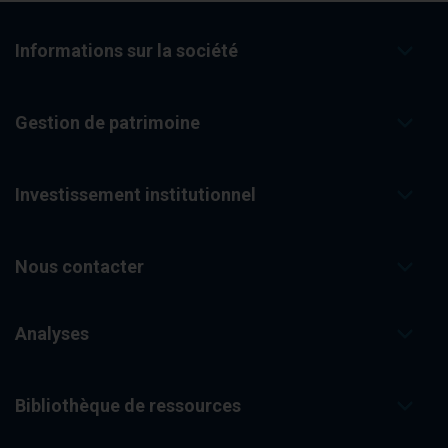
o
n
e
x
Informations sur la société
t
r
e
s
Gestion de patrimoine
u
l
t
s
p
Investissement institutionnel
a
g
e
.
Nous contacter
Analyses
Bibliothèque de ressources