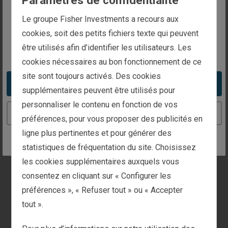
Paramètres de confidentialité
Responsabilités du groupe
The website you are trying to reach is
Le groupe Fisher Investments a recours aux
de recherche de Fisher
intended for investors in France
cookies, soit des petits fichiers texte qui peuvent
Investments
être utilisés afin d’identifier les utilisateurs. Les
You appear to be in the United States
cookies nécessaires au bon fonctionnement de ce
Chaque équipe possède des responsabilités
site sont toujours activés. Des cookies
Take me to the United States website
distinctes, y compris l’analyse des tendances
supplémentaires peuvent être utilisés pour
économiques, la mise à jour des analyses sectorielles
personnaliser le contenu en fonction de vos
Continue to the France website
et industrielles, l’évaluation des titres, le calcul de la
préférences, pour vous proposer des publicités en
performance et la mise en œuvre des décisions du CI
ligne plus pertinentes et pour générer des
concernant les portefeuilles d’investissement.
statistiques de fréquentation du site. Choisissez
les cookies supplémentaires auxquels vous
consentez en cliquant sur « Configurer les
préférences », « Refuser tout » ou « Accepter
tout ».