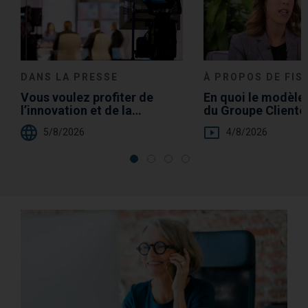
DANS LA PRESSE
À PROPOS DE FIS
Vous voulez profiter de
En quoi le modèle 
l’innovation et de la
du Groupe Clientèl
croissance ? Investissez en
de Fisher Investme
5/8/2026
4/8/2026
actions
un avantage pour 
clients ?