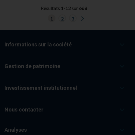
Résultats
1
-
12
sur
668
G
1
2
3
o
t
o
n
e
x
Informations sur la société
t
r
e
s
Gestion de patrimoine
u
l
t
s
p
Investissement institutionnel
a
g
e
.
Nous contacter
Analyses