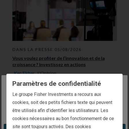
e
x
t
r
e
s
u
l
t
s
p
DANS LA PRESSE 05/08/2026
a
g
Vous voulez profiter de l’innovation et de la
e
croissance ? Investissez en actions
.
Ken Fisher,
L'Opinion
Un investissement annuel de 2 400 euros, soit
Paramètres de confidentialité
200 euros par mois, capitalisé à seulement 8 % sur
The website you are trying to reach is
Le groupe Fisher Investments a recours aux
...
Voir plus
intended for investors in France
cookies, soit des petits fichiers texte qui peuvent
être utilisés afin d’identifier les utilisateurs. Les
You appear to be in the United States
cookies nécessaires au bon fonctionnement de ce
site sont toujours activés. Des cookies