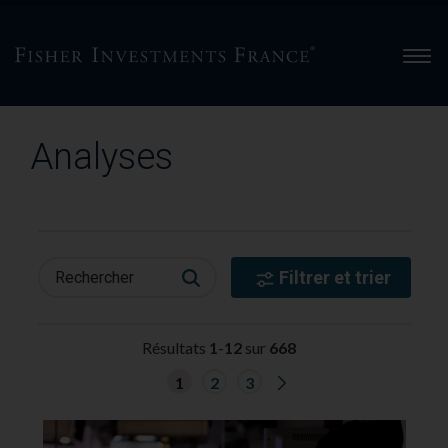
Men
Analyses
Filtrer et trier
Rechercher
Résultats
1
-
12
sur
668
G
1
2
3
o
t
o
n