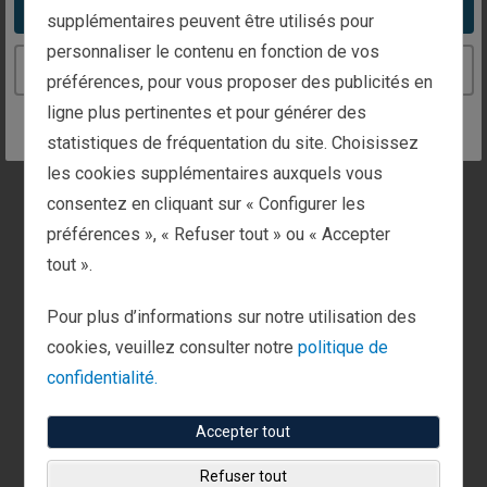
Take me to the United States website
supplémentaires peuvent être utilisés pour
personnaliser le contenu en fonction de vos
Continue to the France website
préférences, pour vous proposer des publicités en
ligne plus pertinentes et pour générer des
statistiques de fréquentation du site. Choisissez
À PROPOS DE FISHER 04/08/2026
les cookies supplémentaires auxquels vous
En quoi le modèle de service du Groupe Clientèle
consentez en cliquant sur « Configurer les
privée de Fisher Investments est-il un avantage
préférences », « Refuser tout » ou « Accepter
pour nos clients ?
tout ».
Fisher Investments Europe
Recevez-vous un service client exceptionnel de
Pour plus d’informations sur notre utilisation des
la part de votre gestionnaire d’actifs ? ...
Voir plus
cookies, veuillez consulter notre
politique de
confidentialité.
Accepter tout
Refuser tout