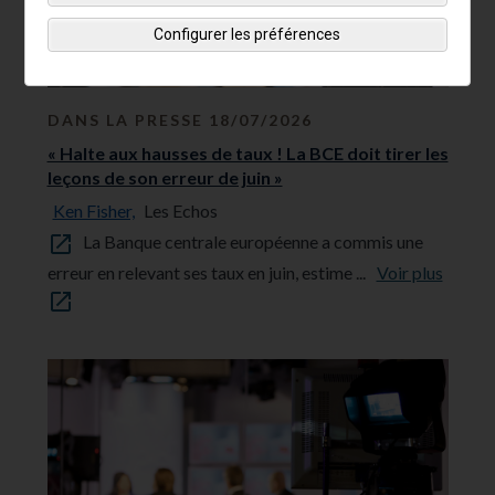
Configurer les préférences
DANS LA PRESSE 18/07/2026
« Halte aux hausses de taux ! La BCE doit tirer les
leçons de son erreur de juin »
Ken Fisher,
Les Echos
La Banque centrale européenne a commis une
erreur en relevant ses taux en juin, estime ...
Voir plus