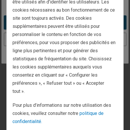
être utilisés afin d’identifier les utilisateurs. Les
You appear to be in the United States
informations ignorées du public, ou analyser celles
cookies nécessaires au bon fonctionnement de ce
qui sont connues de tous afin d’en donner une
site sont toujours activés. Des cookies
interprétation différente et pertinente par rapport aux
Take me to the United States website
supplémentaires peuvent être utilisés pour
autres acteurs du marché. Tout au long de son
histoire, Fisher Investments n’a eu cesse de mettre
personnaliser le contenu en fonction de vos
Continue to the France website
au point des nouvelles méthodes d’analyse des
préférences, pour vous proposer des publicités en
marchés financiers.
ligne plus pertinentes et pour générer des
Les travaux théoriques menés par Ken Fisher dans
statistiques de fréquentation du site. Choisissez
les années 1970 ont popularisé le ratio cours/chiffre
les cookies supplémentaires auxquels vous
d’affaires et ont démontré sa pertinence comme outil
consentez en cliquant sur « Configurer les
d’analyse des investissements. Cet outil a été utilisé
préférences », « Refuser tout » ou « Accepter
dans la gestion de portefeuilles de petites
tout ».
capitalisations d’investisseurs institutionnels.
Au milieu des années 1980, Fisher Investments a
Pour plus d’informations sur notre utilisation des
contribué à la reconnaissance de six styles
cookies, veuillez consulter notre
politique de
d’investissement. Fisher Investments s’est appuyé
confidentialité.
sur ces avancées pour fonder un nouvel ensemble