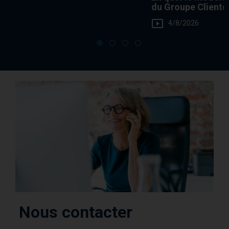
du Groupe Clientèl
de Fisher Investme
4/8/2026
un avantage pour 
clients ?
Nous contacter