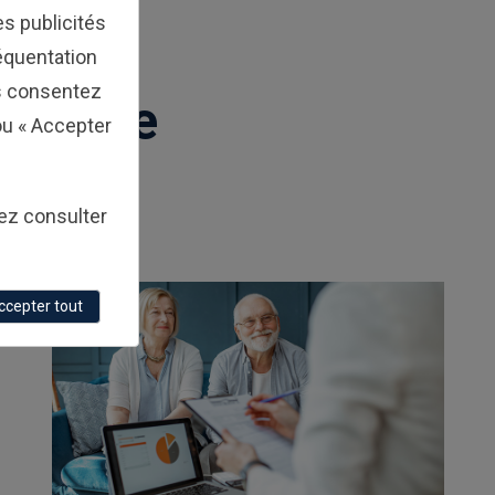
s publicités
réquentation
s consentez
feuille
 ou « Accepter
lez consulter
ccepter tout