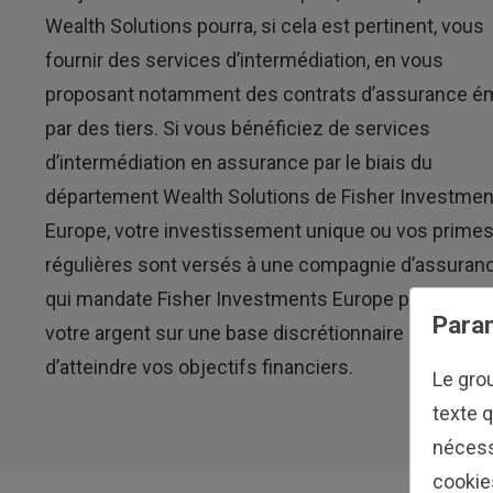
Wealth Solutions pourra, si cela est pertinent, vous
fournir des services d’intermédiation, en vous
proposant notamment des contrats d’assurance é
par des tiers. Si vous bénéficiez de services
d’intermédiation en assurance par le biais du
département Wealth Solutions de Fisher Investme
Europe, votre investissement unique ou vos prime
régulières sont versés à une compagnie d’assuranc
qui mandate Fisher Investments Europe pour gérer
Param
votre argent sur une base discrétionnaire en vue
d’atteindre vos objectifs financiers.
Le gro
texte q
nécess
cookie