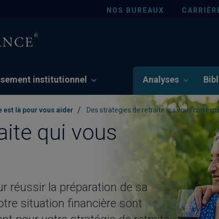
NOS BUREAUX
CARRIÈR
ssement institutionnel
Analyses
Bib
/
 est là pour vous aider
Des strategies de retraite qui vous corres
aite qui vous
ur réussir la préparation de sa
votre situation financière sont