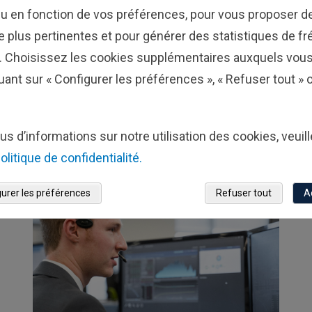
u en fonction de vos préférences, pour vous proposer de
ne plus pertinentes et pour générer des statistiques de f
e. Choisissez les cookies supplémentaires auxquels vou
onstruire votre porte
uant sur « Configurer les préférences », « Refuser tout »
personnalisé
us d’informations sur notre utilisation des cookies, veuil
olitique de confidentialité.
urer les préférences
Refuser tout
A