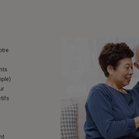
s
otre
ents
mple)
ur
tifs
nt