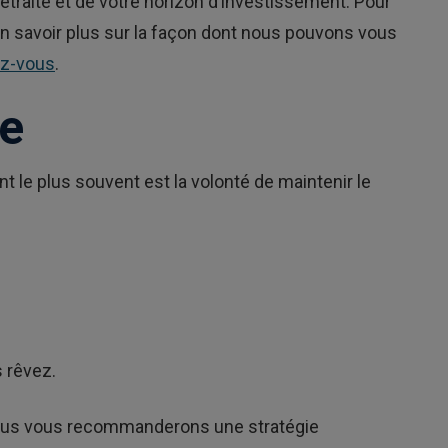
etraite et de votre horizon d’investissement. Pour
en savoir plus sur la façon dont nous pouvons vous
ez-vous
.
te
t le plus souvent est la volonté de maintenir le
s rêvez.
, nous vous recommanderons une stratégie