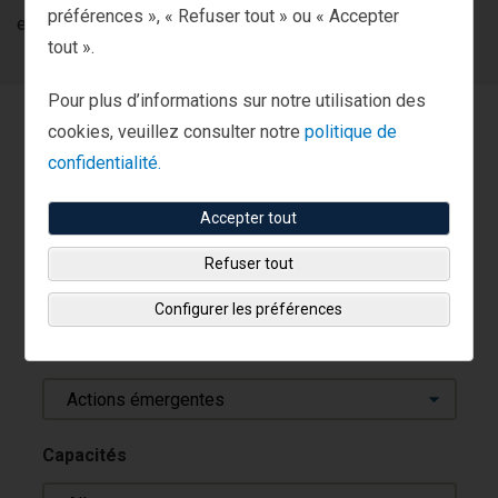
préférences », « Refuser tout » ou « Accepter
excédentaire.
tout ».
Pour plus d’informations sur notre utilisation des
Trouver une stratégie
cookies, veuillez consulter notre
politique de
d’investissement
confidentialité.
Accepter tout
Rechercher des stratégies
Refuser tout
Configurer les préférences
Catégories
Actions émergentes
Capacités