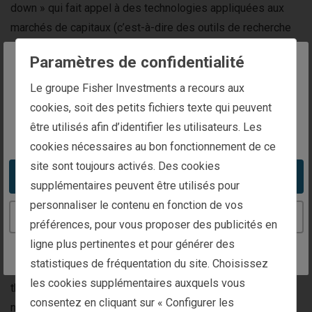
down » qui fait appel à des technologies appliquées aux
marchés de capitaux (c’est-à-dire des outils de recherche
macroéconomique exclusifs) dans le cadre de l’analyse
Paramètres de confidentialité
des facteurs économiques, politiques et relatifs au
The website you are trying to reach is
sentiment. Cette analyse nous permet de formuler nos
Le groupe Fisher Investments a recours aux
intended for investors in France
prévisions de marché et de définir nos thèmes de
cookies, soit des petits fichiers texte qui peuvent
portefeuille.
être utilisés afin d’identifier les utilisateurs. Les
You appear to be in the United States
cookies nécessaires au bon fonctionnement de ce
Les stratégies sur actions émergentes de Fisher
site sont toujours activés. Des cookies
Investments tentent de tirer parti de la structure des
Take me to the United States website
supplémentaires peuvent être utilisés pour
marchés émergents et de profiter du caractère cyclique de
personnaliser le contenu en fonction de vos
certains pays et secteurs/industries. Elles sont gérées par
Continue to the France website
préférences, pour vous proposer des publicités en
le Comité d’Investissement de la société. Le CI est épaulé
ligne plus pertinentes et pour générer des
par les équipes de recherche sur les marchés de capitaux
statistiques de fréquentation du site. Choisissez
et les valeurs mobilières. Ensemble, ils définissent les
les cookies supplémentaires auxquels vous
thèmes macroéconomiques, pays, secteurs et titres qui, à
consentez en cliquant sur « Configurer les
nos yeux, ont le plus de chances de générer un rendement