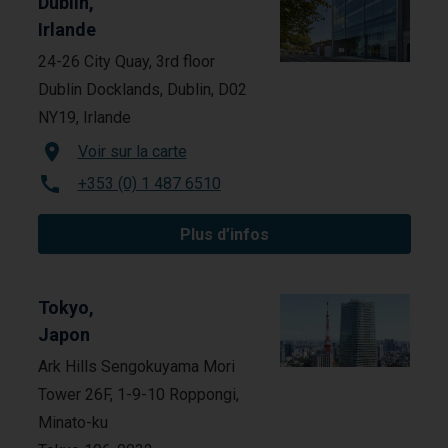
Dublin,
Irlande
24-26 City Quay, 3rd floor
Dublin Docklands, Dublin, D02
NY19, Irlande
Voir sur la carte
+353 (0) 1 487 6510
Plus d’infos
Tokyo,
Japon
Ark Hills Sengokuyama Mori
Tower 26F, 1-9-10 Roppongi,
Minato-ku