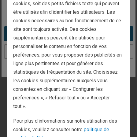
intended for investors in France
Costa Rica
cookies, soit des petits fichiers texte qui peuvent
être utilisés afin d’identifier les utilisateurs. Les
Zona Franca America, Building
You appear to be in the United States
cookies nécessaires au bon fonctionnement de ce
E21, 6th Floor
site sont toujours activés. Des cookies
San Francisco, Heredia, Heredia
Take me to the United States website
supplémentaires peuvent être utilisés pour
40103 Costa Rica
personnaliser le contenu en fonction de vos
Voir sur la carte
Continue to the France website
préférences, pour vous proposer des publicités en
+1 (888) 823 9566
ligne plus pertinentes et pour générer des
statistiques de fréquentation du site. Choisissez
Plus d’infos
les cookies supplémentaires auxquels vous
consentez en cliquant sur « Configurer les
Rodenbach,
préférences », « Refuser tout » ou « Accepter
Allemagne
tout ».
Sportstraße 2 a
Pour plus d’informations sur notre utilisation des
67688 Rodenbach
cookies, veuillez consulter notre
politique de
Voir sur la carte