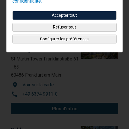
confidentialité.
+49 6374 9911-0
Accepter tout
Plus d’infos
Refuser tout
Configurer les préférences
Francfort,
Allemagne
St Martin Tower Franklinstraße 61
- 63
60486 Frankfurt am Main
Voir sur la carte
+49 6374 9911-0
Plus d’infos