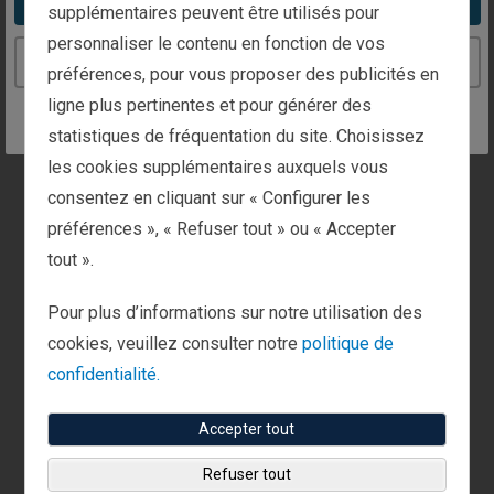
Téléphone :
Fax :
supplémentaires peuvent être utilisés pour
+49 6374 9911-800
+49 6374 9911-0
personnaliser le contenu en fonction de vos
Continue to the France website
préférences, pour vous proposer des publicités en
ligne plus pertinentes et pour générer des
statistiques de fréquentation du site. Choisissez
Rendez-vous disponibles dans ce bureau
les cookies supplémentaires auxquels vous
Appelez-nous ou remplissez
le formulaire de
consentez en cliquant sur « Configurer les
contact
pour prendre rendez-vous.
préférences », « Refuser tout » ou « Accepter
tout ».
Pour plus d’informations sur notre utilisation des
cookies, veuillez consulter notre
politique de
confidentialité.
Accepter tout
Refuser tout