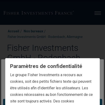
Men
/
/
Accueil
Nos bureaux
Fisher Investments GmbH - Rodenbach, Allemagne
Fisher Investments
GmbH - Rodenbach,
Paramètres de confidentialité
Allemagne
The website you are trying to reach is
Le groupe Fisher Investments a recours aux
intended for investors in France
cookies, soit des petits fichiers texte qui peuvent
Sportstraße 2 a
être utilisés afin d’identifier les utilisateurs. Les
You appear to be in the United States
67688 Rodenbach
cookies nécessaires au bon fonctionnement de ce
site sont toujours activés. Des cookies
Take me to the United States website