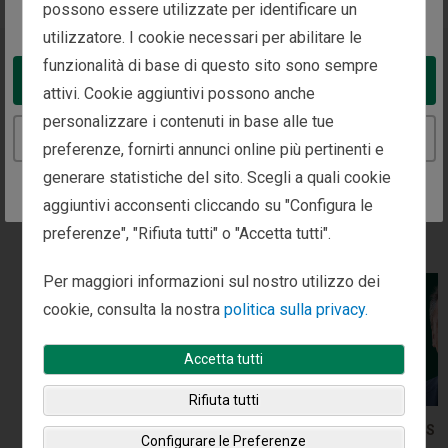
possono essere utilizzate per identificare un
You appear to be in the United States
utilizzatore. I cookie necessari per abilitare le
funzionalità di base di questo sito sono sempre
Approfondimenti e
Take me to the United States website
attivi. Cookie aggiuntivi possono anche
apparizioni sui media
personalizzare i contenuti in base alle tue
Continue to the Italy website
preferenze, fornirti annunci online più pertinenti e
generare statistiche del sito. Scegli a quali cookie
Tutte le linee di business
aggiuntivi acconsenti cliccando su "Configura le
preferenze", "Rifiuta tutti" o "Accetta tutti".
Altro
Media
Choice
Per maggiori informazioni sul nostro utilizzo dei
cookie, consulta la nostra
politica sulla privacy.
Accetta tutti
Rifiuta tutti
INFORMAZIONI SULLA
INFORMAZIONI S
Configurare le Preferenze