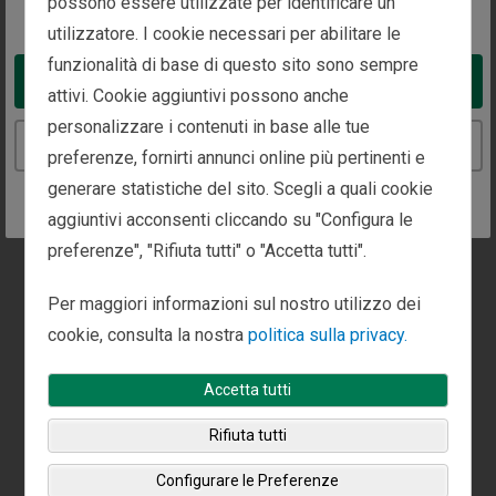
possono essere utilizzate per identificare un
You appear to be in the United States
L-1246 Luxembourg, Lussemburgo
utilizzatore. I cookie necessari per abilitare le
funzionalità di base di questo sito sono sempre
Take me to the United States website
attivi. Cookie aggiuntivi possono anche
Chiamaci:
personalizzare i contenuti in base alle tue
+352 2 786 7320
Continue to the Italy website
preferenze, fornirti annunci online più pertinenti e
generare statistiche del sito. Scegli a quali cookie
aggiuntivi acconsenti cliccando su "Configura le
Appuntamenti disponibili in questo ufficio.
preferenze", "Rifiuta tutti" o "Accetta tutti".
Chiamaci o compila
la richiesta di contatto
per
organizzare un appuntamento.
Per maggiori informazioni sul nostro utilizzo dei
cookie, consulta la nostra
politica sulla privacy.
Accetta tutti
Rifiuta tutti
Configurare le Preferenze