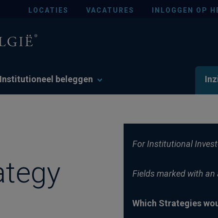
LOCATIES
VACATURES
INLOGGEN OP H
Institutioneel beleggen
Inz
For Institutional Inves
ategy
Fields marked with an a
Which Strategies wou