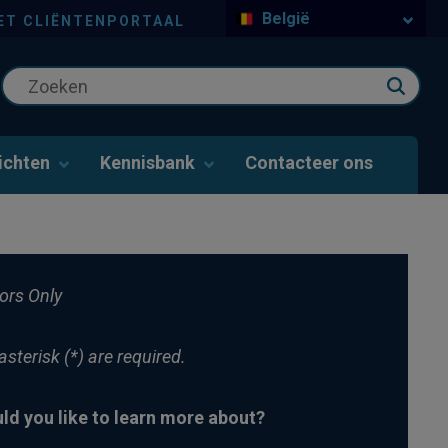
België
ET CLIËNTENPORTAAL
ichten
Kennisbank
Contacteer ons
tors Only
sterisk (*) are required.
ld you like to learn more about?