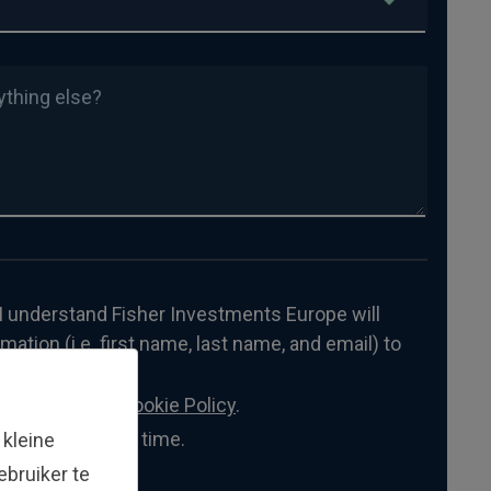
ything else?
, I understand Fisher Investments Europe will
ation (i.e. first name, last name, and email) to
acy Policy and Cookie Policy
.
nication at any time.
 kleine
bruiker te