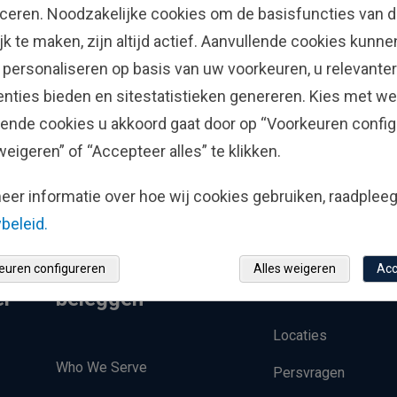
ficeren. Noodzakelijke cookies om de basisfuncties van d
jk te maken, zijn altijd actief. Aanvullende cookies kunn
 personaliseren op basis van uw voorkeuren, u relevanter
enties bieden en sitestatistieken genereren. Kies met we
lende cookies u akkoord gaat door op “Voorkeuren config
weigeren” of “Accepteer alles” te klikken.
eer informatie over hoe wij cookies gebruiken, raadplee
beleid.
Institutioneel
Contacteer 
euren configureren
Alles weigeren
Acc
er
beleggen
Locaties
Who We Serve
Persvragen