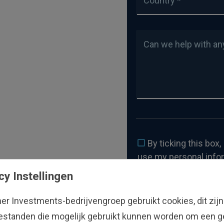
Country *
Can we help with an
By ticking this box
use my personal inform
contact me. *
cy Instellingen
Read more in our
Priv
I can
opt-out
of commu
her Investments-bedrijvengroep gebruikt cookies, dit zijn
estanden die mogelijk gebruikt kunnen worden om een ge