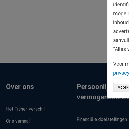
identi
mogeli
inhoud
advert
aanvul
“Alles 
Voor m
privacy
Over ons
Persoonlijk
Voork
vermogensbehe
Het Fisher-verschil
Financiële doelstellingen
Ons verhaal