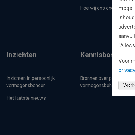
mogeli
Hoe wij ons onderscheid
inhoud
advert
aanvul
“Alles 
Inzichten
Kennisbank
Voor m
privacy
Inzichten in persoonlijk
Bronnen over persoonlijk
vermogensbeheer
vermogensbeheer
Voork
Het laatste nieuws