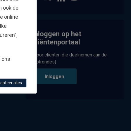
en ook de
e online
lke
Inloggen op het
ureren”,
cliëntenportaal
(Voor cliënten die deelnemen aan de
g ons
testrondes)
Inloggen
epteer alles