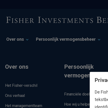
Over ons
Persoonlijk vermogensbeheer
Over ons
Persoonlijk
vermogensbehe
Priva
Het Fisher-verschil
De Fis
Financiële doelstellingen
Ons verhaal
tekstb
Hoe wij u helpen
Het managementteam
identi