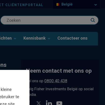
België
ET CLIËNTENPORTAAL
ichten
Kennisbank
Contacteer ons
ons
Neem contact met ons op
0800 40 438
Bel ons op
Volg Fisher Investments België op social
 kleine
media.
bruiker te
er
eze site