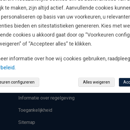
Process
Investments België
jk te maken, zijn altijd actief. Aanvullende cookies kunn
en
Strategies
 personaliseren op basis van uw voorkeuren, u relevanter
Oplichting
enties bieden en sitestatistieken genereren. Kies met we
lende cookies u akkoord gaat door op “Voorkeuren config
weigeren” of “Accepteer alles” te klikken.
Juridische
eer informatie over hoe wij cookies gebruiken, raadplee
informatie
beleid.
euren configureren
Alles weigeren
Acc
Privacy- en cookiebeleid
Informatie over regelgeving
Toegankelijkheid
Sitemap