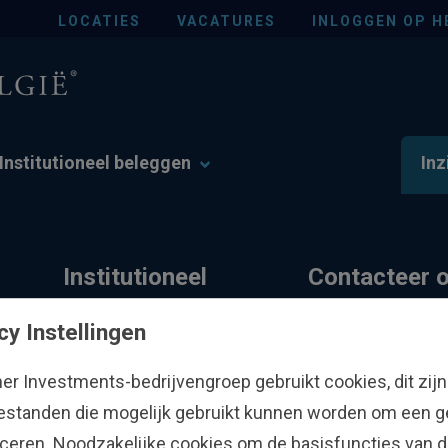
LOCATIES
VACATURES
INLOGGEN OP H
Institutioneel beleggen
Inz
Institutioneel
Contacteer 
er
beleggen
cy Instellingen
Locaties
her Investments-bedrijvengroep gebruikt cookies, dit zijn
Who We Serve
Persvragen
estanden die mogelijk gebruikt kunnen worden om een ge
Top-Down Investment
Ervaringen van Fish
ficeren. Noodzakelijke cookies om de basisfuncties van d