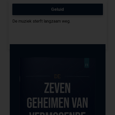
Geluid
De muziek sterft langzaam weg.