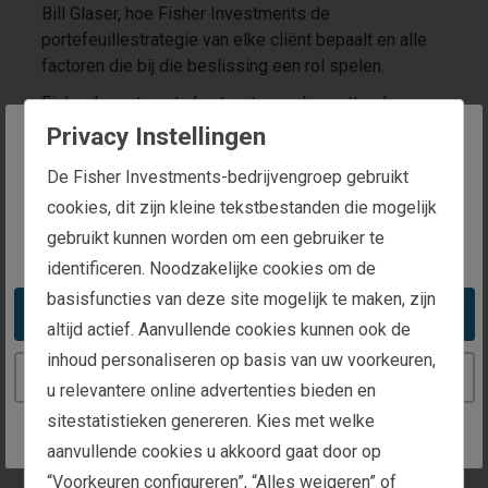
Bill Glaser, hoe Fisher Investments de
portefeuillestrategie van elke cliënt bepaalt en alle
factoren die bij die beslissing een rol spelen.
Fisher Investments hanteert een alomvattende
aanpak waarbij voor elke cliënt rekening wordt
Privacy Instellingen
gehouden met zijn of haar doelstellingen,
The website you are trying to reach is
De Fisher Investments-bedrijvengroep gebruikt
beleggingshorizon, kasstroombehoeften, fiscale
intended for investors in Belgium
cookies, dit zijn kleine tekstbestanden die mogelijk
overwegingen, externe beleggingen, risicotolerantie
en andere factoren. Veel vermogensbeheerders
gebruikt kunnen worden om een gebruiker te
You appear to be in the United States
zullen eenvoudigweg een portefeuille samenstellen
identificeren. Noodzakelijke cookies om de
op basis van slechts één of twee factoren. Als u
basisfuncties van deze site mogelijk te maken, zijn
echter te veel gefocust bent op één aspect, kan dit
Take me to the United States website
altijd actief. Aanvullende cookies kunnen ook de
ertoe leiden dat de portefeuille niet op uw
inhoud personaliseren op basis van uw voorkeuren,
persoonlijke situatie is afgestemd of andere
Continue to the Belgium website
u relevantere online advertenties bieden en
belangrijke factoren worden genegeerd. Op basis van
onze rigoureuze en grondige aanpak creëren we een
sitestatistieken genereren. Kies met welke
portefeuille die, gezien alle informatie die we tijdens
aanvullende cookies u akkoord gaat door op
onze eerste gesprekken hebben verzameld, optimaal
“Voorkeuren configureren”, “Alles weigeren” of