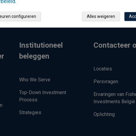
beleid.
euren configureren
Alles weigeren
Acc
Institutioneel
Contacteer 
er
beleggen
Locaties
Who We Serve
Persvragen
Top-Down Investment
Ervaringen van Fish
Process
Investments België
en
Strategies
Oplichting