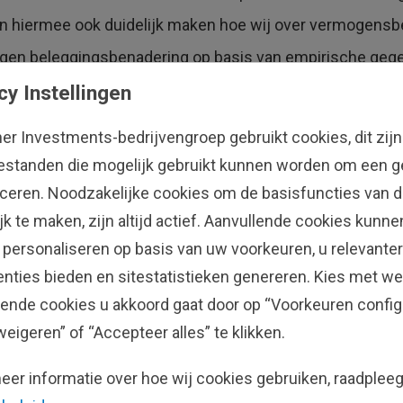
n hiermee ook duidelijk maken hoe wij over vermogensb
gen beleggingsbenadering op basis van empirische gege
 dit u aanspreekt, vragen hebt of gewoon nieuwsgierig b
cy Instellingen
eden wij de mogelijkheid om hun portefeuille zonder enige
her Investments-bedrijvengroep gebruikt cookies, dit zijn
estanden die mogelijk gebruikt kunnen worden om een ge
ficeren. Noodzakelijke cookies om de basisfuncties van d
ltieme gids voor uw pensioen en inkomen
en periodieke i
jk te maken, zijn altijd actief. Aanvullende cookies kunn
 personaliseren op basis van uw voorkeuren, u relevanter
van verlies met zich mee en er is geen garantie dat het bel
enties bieden en sitestatistieken genereren. Kies met we
lende cookies u akkoord gaat door op “Voorkeuren config
en garantie voor toekomstige rendementen en zijn daar ge
weigeren” of “Accepteer alles” te klikken.
ingen van de wereldwijde financiële markten en internat
eer informatie over hoe wij cookies gebruiken, raadplee