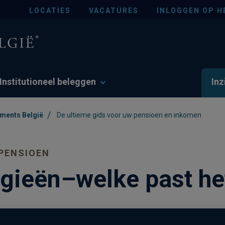
LOCATIES
VACATURES
INLOGGEN OP H
Institutioneel beleggen
Inz
/
tments België
De ultieme gids voor uw pensioen en inkomen
PENSIOEN
gieën–welke past het