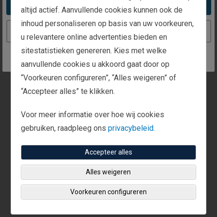
Take me to the United States website
altijd actief. Aanvullende cookies kunnen ook de
inhoud personaliseren op basis van uw voorkeuren,
8006 Salim Ibn Abi Bakr Shaikan Street,
Continue to the Belgium website
u relevantere online advertenties bieden en
West Umm Al-Hamam District,
sitestatistieken genereren. Kies met welke
Riyadh 12329-2208
aanvullende cookies u akkoord gaat door op
Kingdom of Saudi Arabia
“Voorkeuren configureren”, “Alles weigeren” of
First Floor, Building No. 13, Laysen Valley
“Accepteer alles” te klikken.
Op dit kantoor kunt u langskomen voor een
persoonlijk gesprek.
Voor meer informatie over hoe wij cookies
gebruiken, raadpleeg ons
privacybeleid.
Bel ons of vul het
contactformulier
in om een
afspraak te maken.
Accepteer alles
Alles weigeren
Voorkeuren configureren