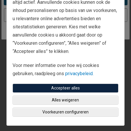
altijd actief. Aanvullende cookies kunnen ook de
inhoud personaliseren op basis van uw voorkeuren,
Continue to the Belgium website
Op dit kantoor kunt u langskomen voor een
u relevantere online advertenties bieden en
persoonlijk gesprek.
sitestatistieken genereren. Kies met welke
aanvullende cookies u akkoord gaat door op
Bel ons of vul het
contactformulier
in om een
“Voorkeuren configureren”, “Alles weigeren” of
afspraak te maken.
“Accepteer alles” te klikken.
Voor meer informatie over hoe wij cookies
gebruiken, raadpleeg ons
privacybeleid.
Accepteer alles
Alles weigeren
Voorkeuren configureren