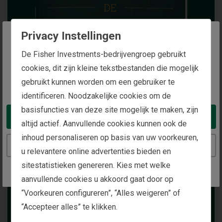
Privacy Instellingen
The website you are trying to reach is
De Fisher Investments-bedrijvengroep gebruikt
intended for investors in the Netherlands
cookies, dit zijn kleine tekstbestanden die mogelijk
gebruikt kunnen worden om een gebruiker te
You appear to be in the United States
identificeren. Noodzakelijke cookies om de
basisfuncties van deze site mogelijk te maken, zijn
Take me to the United States website
altijd actief. Aanvullende cookies kunnen ook de
inhoud personaliseren op basis van uw voorkeuren,
Continue to the Netherlands website
u relevantere online advertenties bieden en
sitestatistieken genereren. Kies met welke
aanvullende cookies u akkoord gaat door op
“Voorkeuren configureren”, “Alles weigeren” of
“Accepteer alles” te klikken.
Genereer