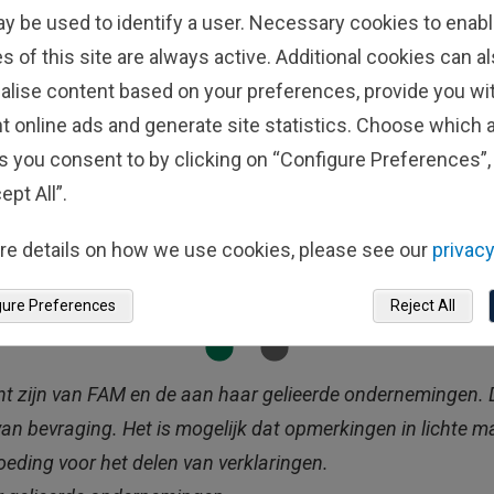
ay be used to identify a user. Necessary cookies to enabl
Fisher Investments is steeds
s of this site are always active. Additional cookies can a
bereikbaar, vriendelijk en
alise content based on your preferences, provide you w
professioneel. Ik ben oprecht een
t online ads and generate site statistics. Choose which a
heel tevreden klant.’
s you consent to by clicking on “Configure Preferences”, 
René D.V. (cliënt in België sinds
ept All”.
2018)
re details on how we use cookies, please see our
privacy
gure Preferences
Reject All
nt zijn van FAM en de aan haar gelieerde ondernemingen. D
n bevraging. Het is mogelijk dat opmerkingen in lichte ma
oeding voor het delen van verklaringen.