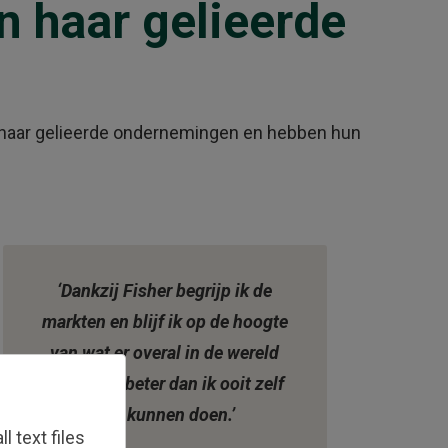
n haar gelieerde
n haar gelieerde ondernemingen en hebben hun
‘Dankzij Fisher begrijp ik de
markten en blijf ik op de hoogte
van wat er overal in de wereld
gebeurt – beter dan ik ooit zelf
had kunnen doen.’
 text files