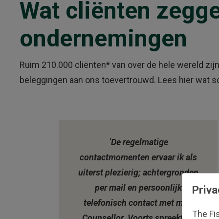
Wat cliënten zegg
ondernemingen
Ruim 210.000 cliënten* van over de hele wereld z
beleggingen aan ons toevertrouwd. Lees hier wat s
Slide
1
of
‘De regelmatige
2
contactmomenten ervaar ik als
uiterst plezierig; achtergronden
per mail en persoonlijk
Priva
telefonisch contact met mijn
The Fi
Counsellor. Voorts spreekt de