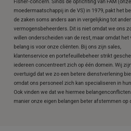
Fisher-concern. Sinds de oprichting van FAM (onz
moedermaatschappij in de VS) in 1979, pakt het bed
de zaken soms anders aan in vergelijking tot ande
vermogensbeheerders. Dit is niet omdat we ons z
willen onderscheiden van de rest, maar omdat het
belang is voor onze cliënten. Bij ons zijn sales,
klantenservice en portefeuillebeheer strikt gesch
iedereen concentreert zich op één domein. Wij zij
overtuigd dat we zo een betere dienstverlening bi
omdat ons personeel zich kan specialiseren in hun
Ook vinden we dat we hiermee belangenconflicten
manier onze eigen belangen beter afstemmen op di