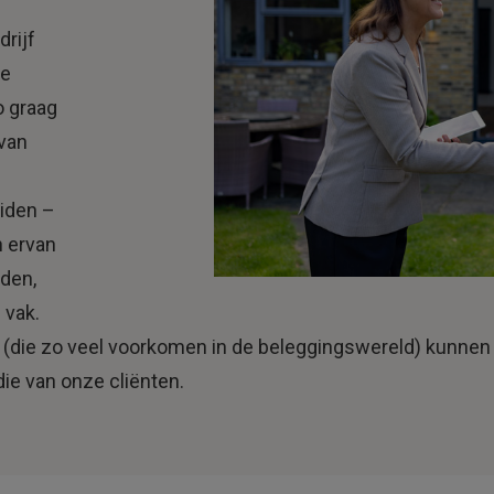
e
rijf
re
o graag
 van
eiden –
n ervan
eden,
 vak.
 (die zo veel voorkomen in de beleggingswereld) kunnen
e van onze cliënten.