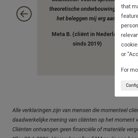
that m
theoretische onderbouwing van
feature
het beleggen mij erg aan.’
person
Meta B. (cliënt in Nederland
relevan
sinds 2019)
cookie
or “Acc
For mo
Confi
Alle verklaringen zijn van mensen die momenteel clië
daadwerkelijke mening van cliënten op het moment va
Cliënten ontvangen geen financiële of materiële verg