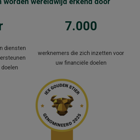
n worden wereldwijd erkend door
r
7.000
an diensten
werknemers die zich inzetten voor
dersteunen
uw financiële doelen
n doelen