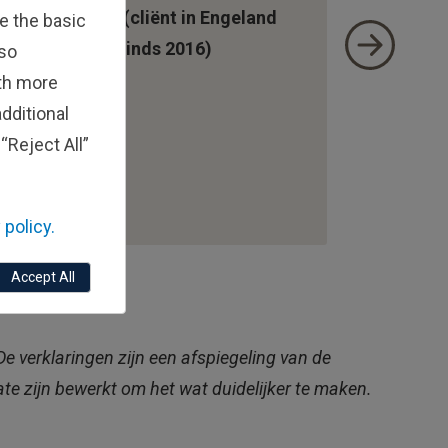
John M. (cliënt in Engeland
e the basic
sinds 2016)
lso
ith more
dditional
“Reject All”
 policy.
Accept All
e verklaringen zijn een afspiegeling van de
te zijn bewerkt om het wat duidelijker te maken.