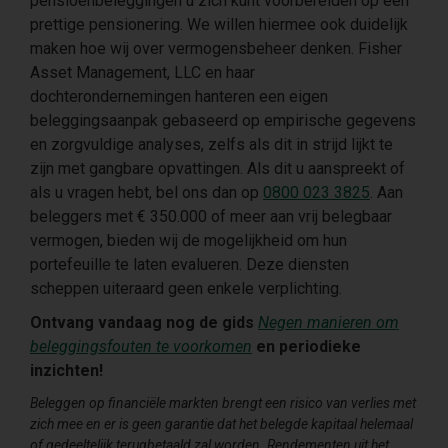
pensioenbeleggingen u zich kunt voorbereiden op een
prettige pensionering. We willen hiermee ook duidelijk
maken hoe wij over vermogensbeheer denken. Fisher
Asset Management, LLC en haar
dochterondernemingen hanteren een eigen
beleggingsaanpak gebaseerd op empirische gegevens
en zorgvuldige analyses, zelfs als dit in strijd lijkt te
zijn met gangbare opvattingen. Als dit u aanspreekt of
als u vragen hebt, bel ons dan op
0800 023 3825
. Aan
beleggers met € 350.000 of meer aan vrij belegbaar
vermogen, bieden wij de mogelijkheid om hun
portefeuille te laten evalueren. Deze diensten
scheppen uiteraard geen enkele verplichting.
Ontvang vandaag nog de gids
Negen manieren om
beleggingsfouten te voorkomen
en periodieke
inzichten!
Beleggen op financiële markten brengt een risico van verlies met
zich mee en er is geen garantie dat het belegde kapitaal helemaal
of gedeeltelijk terugbetaald zal worden. Rendementen uit het