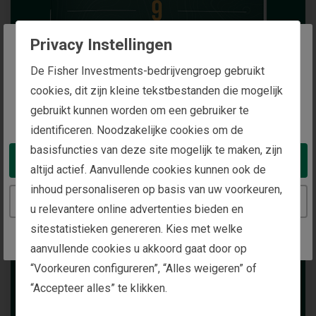
Privacy Instellingen
The website you are trying to reach is
De Fisher Investments-bedrijvengroep gebruikt
intended for investors in the Netherlands
cookies, dit zijn kleine tekstbestanden die mogelijk
gebruikt kunnen worden om een gebruiker te
You appear to be in the United States
identificeren. Noodzakelijke cookies om de
basisfuncties van deze site mogelijk te maken, zijn
Take me to the United States website
altijd actief. Aanvullende cookies kunnen ook de
inhoud personaliseren op basis van uw voorkeuren,
Continue to the Netherlands website
u relevantere online advertenties bieden en
sitestatistieken genereren. Kies met welke
aanvullende cookies u akkoord gaat door op
“Voorkeuren configureren”, “Alles weigeren” of
“Accepteer alles” te klikken.
Verbeter uw