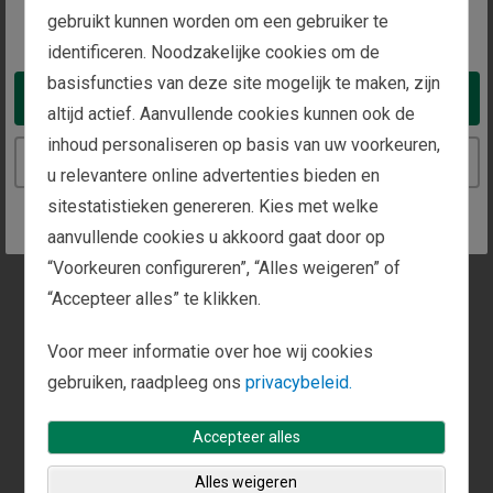
gebruikt kunnen worden om een gebruiker te
You appear to be in the United States
Bel ons op
identificeren. Noodzakelijke cookies om de
+65 800 1011988
basisfuncties van deze site mogelijk te maken, zijn
Take me to the United States website
altijd actief. Aanvullende cookies kunnen ook de
inhoud personaliseren op basis van uw voorkeuren,
Continue to the Netherlands website
Op dit kantoor kunt u langskomen voor een
u relevantere online advertenties bieden en
persoonlijk gesprek.
sitestatistieken genereren. Kies met welke
Bel ons of vul het
contactformulier
in om een
aanvullende cookies u akkoord gaat door op
afspraak te maken.
“Voorkeuren configureren”, “Alles weigeren” of
“Accepteer alles” te klikken.
Voor meer informatie over hoe wij cookies
gebruiken, raadpleeg ons
privacybeleid.
Accepteer alles
Alles weigeren