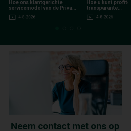
Hoe ons klantgerichte
Hoe u kunt profite
servicemodel van de Private
transparante
Client Group voordelen
kostenstructuur v
4-8-2026
4-8-2026
oplevert voor onze cliënten
Investments
Neem contact met ons op