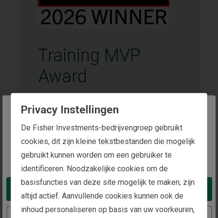
Training MVP
Award
Uitgereikt door:
Privacy Instellingen
Training Magazine
The website you are trying to reach is
De Fisher Investments-bedrijvengroep gebruikt
Toegekend aan:
intended for investors in the Netherlands
cookies, dit zijn kleine tekstbestanden die mogelijk
Fisher Investments
gebruikt kunnen worden om een gebruiker te
You appear to be in the United States
Toegekend in
identificeren. Noodzakelijke cookies om de
2026
basisfuncties van deze site mogelijk te maken, zijn
Take me to the United States website
altijd actief. Aanvullende cookies kunnen ook de
Fisher Investments werd bekroond met de
inhoud personaliseren op basis van uw voorkeuren,
Continue to the Netherlands website