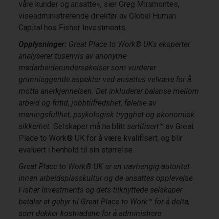
våre kunder og ansatte», sier Greg Miramontes,
viseadministrerende direktør av Global Human
Capital hos Fisher Investments.
Opplysninger:
Great Place to Work® UKs eksperter
analyserer tusenvis av anonyme
medarbeiderundersøkelser som vurderer
grunnleggende aspekter ved ansattes velvære for å
motta anerkjennelsen. Det inkluderer balanse mellom
arbeid og fritid, jobbtilfredshet, følelse av
meningsfullhet, psykologisk trygghet og økonomisk
sikkerhet.
Selskaper må ha blitt
sertifisert™
av Great
Place to Work® UK for å være kvalifisert, og blir
evaluert i henhold til sin størrelse.
Great Place to Work® UK er en uavhengig autoritet
innen arbeidsplasskultur og de ansattes opplevelse.
Fisher Investments og dets tilknyttede selskaper
betaler et gebyr til Great Place to Work™ for å delta,
som dekker kostnadene for å administrere