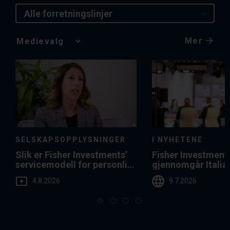
Alle forretningslinjer
Mer
Media
Choice
SELSKAPSOPPLYSNINGER
I NYHETENE
Slik er Fisher Investments’
Fisher Investment
servicemodell for personlig
gjennomgår Italia
oppfølging til fordel for deg
gjeldsgrad i forho
4.8.2026
9.7.2026