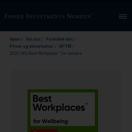
Men
/
/
/
Hjem
Om oss
Formålet vårt
/
/
Priser og utmerkelser
GPTW
2025 UK's Best Workplace™ for velvære