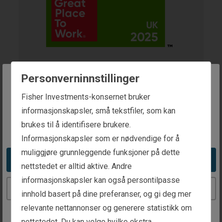
2025 UK's Best
Personverninnstillinger
The website you are trying to reach is
Fisher Investments-konsernet bruker
Workplace™ for
intended for investors in Norway
informasjonskapsler, små tekstfiler, som kan
velvære
brukes til å identifisere brukere.
You appear to be in the United States
Informasjonskapsler som er nødvendige for å
Tildelt av
muliggjøre grunnleggende funksjoner på dette
Take me to the United States website
Great Place to Work®
nettstedet er alltid aktive. Andre
Mottaker
informasjonskapsler kan også persontilpasse
Continue to the Norway website
Fisher Investments UK
innhold basert på dine preferanser, og gi deg mer
relevante nettannonser og generere statistikk om
Tildelt
2025
nettstedet. Du kan velge hvilke ekstra