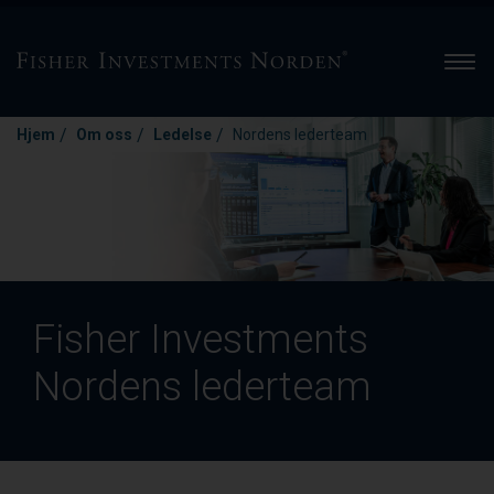
Men
/
/
/
Hjem
Om oss
Ledelse
Nordens lederteam
Fisher Investments
Nordens lederteam