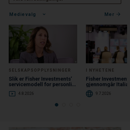
Mer
Media
Choice
SELSKAPSOPPLYSNINGER
I NYHETENE
Slik er Fisher Investments’
Fisher Investment
servicemodell for personlig
gjennomgår Italia
oppfølging til fordel for deg
gjeldsgrad i forho
4.8.2026
9.7.2026