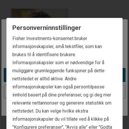
Personverninnstillinger
The website you are trying to reach is
Fisher Investments-konsernet bruker
intended for investors in Norway
informasjonskapsler, små tekstfiler, som kan
brukes til å identifisere brukere.
You appear to be in the United States
Informasjonskapsler som er nødvendige for å
muliggjøre grunnleggende funksjoner på dette
Take me to the United States website
Carrianne Coffey
nettstedet er alltid aktive. Andre
informasjonskapsler kan også persontilpasse
Styreleder, Fisher Investments Luxembourg,
Continue to the Norway website
innhold basert på dine preferanser, og gi deg mer
Sàrl, Senior Executive Vice President,
relevante nettannonser og generere statistikk om
Private Client Group International, Fisher
nettstedet. Du kan velge hvilke ekstra
Investments
informasjonskapsler du vil tillate ved å klikke på
"Konfigurere preferanser", "Avvis alle" eller "Godta