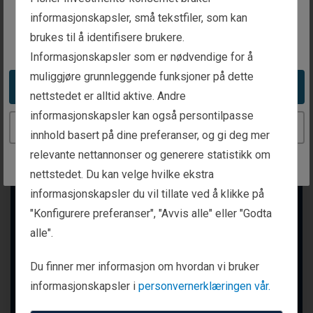
intended for investors in Norway
informasjonskapsler, små tekstfiler, som kan
brukes til å identifisere brukere.
You appear to be in the United States
Informasjonskapsler som er nødvendige for å
muliggjøre grunnleggende funksjoner på dette
Take me to the United States website
nettstedet er alltid aktive. Andre
informasjonskapsler kan også persontilpasse
Continue to the Norway website
innhold basert på dine preferanser, og gi deg mer
relevante nettannonser og generere statistikk om
nettstedet. Du kan velge hvilke ekstra
informasjonskapsler du vil tillate ved å klikke på
"Konfigurere preferanser", "Avvis alle" eller "Godta
alle".
Du finner mer informasjon om hvordan vi bruker
informasjonskapsler i
personvernerklæringen vår.
Pensjonsplanlegging