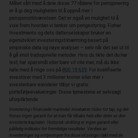
Målet vårt med å dele disse 77 rådene for pensjonering
er å gi deg muligheten til å oppnå mer i
pensjonisttilværelsen. Det er også en mulighet til å
vise frem hvordan vi tenker om pengestyring. Fisher
Investments og dets datterselskaper bruker en
egenutviklet investeringstilnærming basert på
empiriske data og nøye analyser – selv når det ser ut til
å gå imot tradisjonelle metoder. Hvis du likte det du har
lest, har spørsmål eller bare vil vite mer, må du ikke
nøle med å ringe oss på
800 19 639
. For kvalifiserte
investorer med 3 millioner kroner eller mer i
investerbare eiendeler tilbyr vi gratis
porteføljeevalueringer. Disse tjenestene er selvsagt
uforpliktende.
Investering i finansielle markeder innebærer risiko for tap, og det
finnes ingen garanti for at man får tilbake hele eller deler av den
investerte kapitalen. Historisk utvikling er ingen garanti eller
pålitelig indikator for fremtidige resultater. Verdien av
investeringer og inntjeningen fra disse vil svinge i takt med de