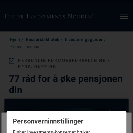
Men
/
/
/
Hjem
Ressursbibliotek
Investeringsguider
77 pensjonstips
PERSONLIG FORMUESFORVALTNING /
PENSJONERING
77 råd for å øke pensjonen
din
Personverninnstillinger
The website you are trying to reach is
Fisher Investments-konsernet bruker