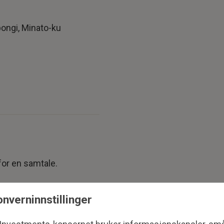
ongi, Minato-ku
 for en samtale.
nverninnstillinger