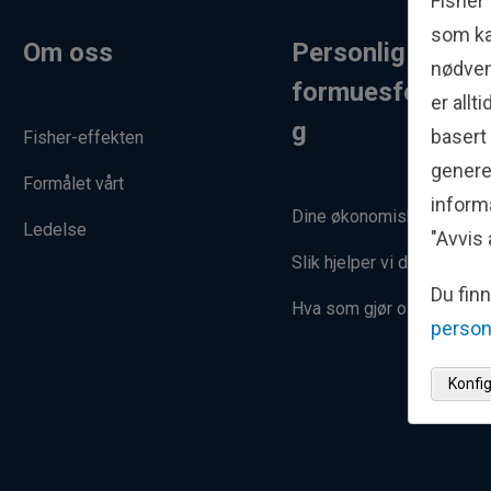
Fisher
som ka
Om oss
Personlig
nødven
formuesforvaltn
er all
g
basert
Fisher-effekten
generer
Formålet vårt
informa
Dine økonomiske mål
Ledelse
"Avvis 
Slik hjelper vi deg
Du fin
Hva som gjør oss unike
person
Konfi