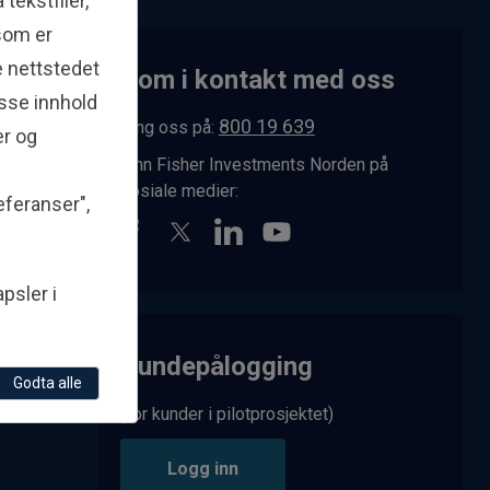
ekstfiler,
 som er
e nettstedet
Kom i kontakt med oss
asse innhold
800 19 639
Ring oss på:
er og
Finn Fisher Investments Norden på
sosiale medier:
eferanser",
her
n
psler i
Kundepålogging
Godta alle
(for kunder i pilotprosjektet)
Logg inn