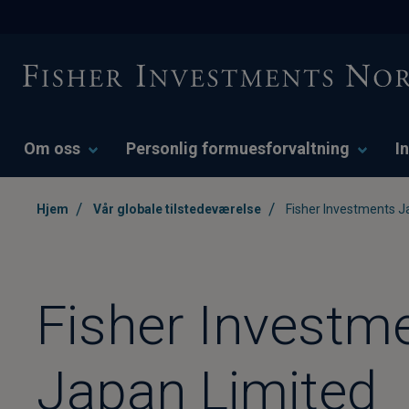
Om oss
Personlig formuesforvaltning
I
/
/
Hjem
Vår globale tilstedeværelse
Fisher Investments J
Fisher Investm
Japan Limited