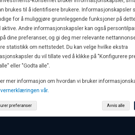
 Investments-konsernet bruker informasjonskapsler, små t
n brukes til å identifisere brukere. Informasjonskapsler
Institusjonell
Kontakt oss
dige for å muliggjøre grunnleggende funksjoner på dett
in
investering
tid aktive. Andre informasjonskapsler kan også persontilp
 på dine preferanser, og gi deg mer relevante nettannons
Våre lokasjoner
e statistikk om nettstedet. Du kan velge hvilke ekstra
Who We Serve
Pressespørsmål
sjonskapsler du vil tillate ved å klikke på "Konfigurere pr
Ovenfra-og-ned-
Anmeldelser for Fis
alle" eller "Godta alle".
investeringsprosess
Investments Norde
ner mer informasjon om hvordan vi bruker informasjonska
Strategier
Svindler
vernerklæringen vår.
Ansvarlig investering
gurer preferanser
Avvis alle
Bærekraftsrelatert
informasjon