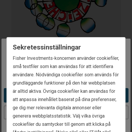
Sekretessinställningar
Österrikes
The website you are trying to reach is
Fisher Investments-koncernen använder cookiefiler,
intended for investors in Sweden
små textfiler som kan användas för att identifiera
miljömärkning av
användare. Nödvändiga cookiefiler som används för
You appear to be in the United States
hållbara
grundläggande funktioner på den här webbplatsen
är alltid aktiva. Övriga cookiefiler kan användas för
finansprodukter
Take me to the United States website
att anpassa innehållet baserat på dina preferenser,
ge dig mer relevanta digitala annonser eller
Utdelad av
Continue to the Sweden website
generera webbplatsstatistik. Välj vilka övriga
Österrikes turism- och
cookiefiler du samtycker till genom att klicka på
hållbarhetsdepartement