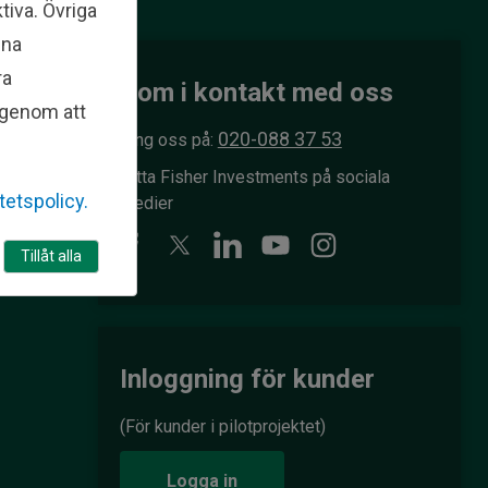
tiva. Övriga
ina
s
ra
Kom i kontakt med oss
l genom att
020-088 37 53
Ring oss på:
Hitta Fisher Investments på sociala
itetspolicy.
medier
r
Tillåt alla
Inloggning för kunder
(För kunder i pilotprojektet)
Logga in