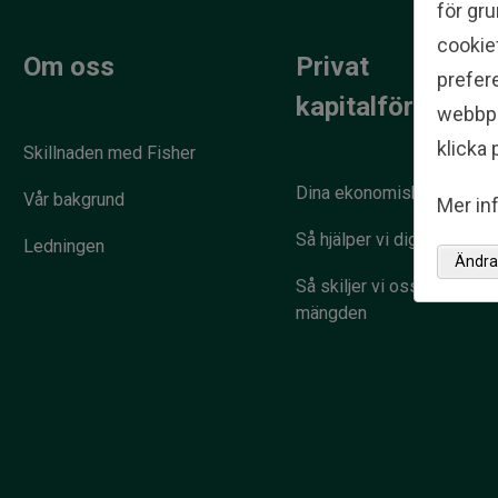
för gru
cookief
Om oss
Privat
prefere
kapitalförvaltni
webbpla
klicka p
Skillnaden med Fisher
Dina ekonomiska mål
Vår bakgrund
Mer inf
Så hjälper vi dig
Ledningen
Ändra 
Så skiljer vi oss från
mängden