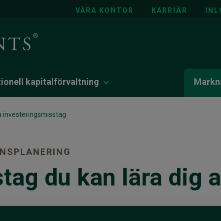
VÅRA KONTOR
KARRIÄR
INL
tionell kapitalförvaltning
Markna
ka investeringsmisstag
ANSPLANERING
tag du kan lära dig a