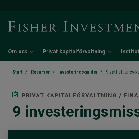
Om oss
Privat kapitalförvaltning
Institu
/
/
/
Start
Resurser
Investeringsguider
9 sätt att undvi
PRIVAT KAPITALFÖRVALTNING / FIN
9 investeringsmiss