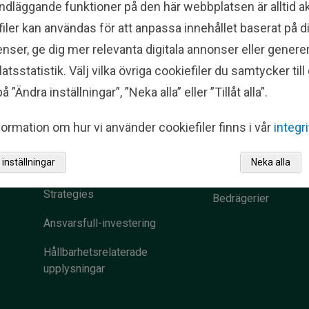
ndläggande funktioner på den här webbplatsen är alltid ak
iler kan användas för att anpassa innehållet baserat på d
Institutional
Kontakta os
nser, ge dig mer relevanta digitala annonser eller genere
ng
Investing
tsstatistik. Välj vilka övriga cookiefiler du samtycker til
å ”Ändra inställningar”, ”Neka alla” eller ”Tillåt alla”.
Våra kontor
Who We Serve
Presskontakter
ormation om hur vi använder cookiefiler finns i vår
integr
Top-Down Investment
Omdömen om Fishe
inställningar
Neka alla
Process
Investments
Strategies
Bedrägerier
Ansvarsfull-investering
Hållbarhetsrelaterade
upplysningar