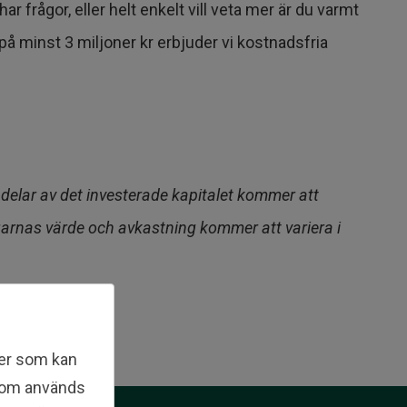
 frågor, eller helt enkelt vill veta mer är du varmt
 på minst 3 miljoner kr erbjuder vi kostnadsfria
r delar av det investerade kapitalet kommer att
ringarnas värde och avkastning kommer att variera i
ler som kan
 som används