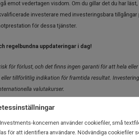
 emot vedertagen visdom. Om du gillar det du har läst, har
 kvalificerade investerare med investeringsbara tillgångar
motprestation för dessa tjänster.
h regelbundna uppdateringar i dag!
 för förlust, och det finns ingen garanti för att hela elle
eller tillförlitlig indikation för framtida resultat. Investe
ternationella valutakurser.
tessinställningar
 Investments-koncernen använder cookiefiler, små textfi
as för att identifiera användare. Nödvändiga cookiefiler