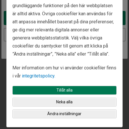
Ring oss på
Faxa oss på
grundläggande funktioner på den här webbplatsen
+ 61 282 110 608
+61 1800 316 398
är alltid aktiva. Övriga cookiefiler kan användas för
Take me to the United States website
att anpassa innehållet baserat på dina preferenser,
ge dig mer relevanta digitala annonser eller
Continue to the Sweden website
Det går att boka in möten på det här kontoret.
generera webbplatsstatistik. Välj vilka övriga
cookiefiler du samtycker till genom att klicka på
Ring oss eller använd vårt
kontaktformulär
för att
”Ändra inställningar”, ”Neka alla” eller ”Tillåt alla”.
boka tid för ett samtal.
Mer information om hur vi använder cookiefiler finns
i vår
integritetspolicy.
Tillåt alla
Neka alla
Ändra inställningar