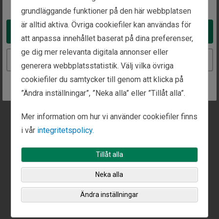
grundläggande funktioner på den här webbplatsen
Ring oss på
är alltid aktiva. Övriga cookiefiler kan användas för
+65 800 1011988
Take me to the United States website
att anpassa innehållet baserat på dina preferenser,
ge dig mer relevanta digitala annonser eller
Continue to the Sweden website
generera webbplatsstatistik. Välj vilka övriga
Det går att boka in möten på det här kontoret.
cookiefiler du samtycker till genom att klicka på
Ring oss eller använd vårt
kontaktformulär
för att
”Ändra inställningar”, ”Neka alla” eller ”Tillåt alla”.
boka tid för ett samtal.
Mer information om hur vi använder cookiefiler finns
i vår
integritetspolicy.
Tillåt alla
Neka alla
Ändra inställningar