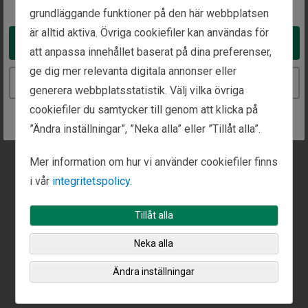
Ring oss på
Faxa oss på
grundläggande funktioner på den här webbplatsen
+1 (650) 529-1436
+1 (360) 335-3004
är alltid aktiva. Övriga cookiefiler kan användas för
Take me to the United States website
att anpassa innehållet baserat på dina preferenser,
ge dig mer relevanta digitala annonser eller
Continue to the Sweden website
Det går att boka in möten på det här kontoret.
generera webbplatsstatistik. Välj vilka övriga
cookiefiler du samtycker till genom att klicka på
Ring oss eller använd vårt
kontaktformulär
för att
”Ändra inställningar”, ”Neka alla” eller ”Tillåt alla”.
boka tid för ett samtal.
Mer information om hur vi använder cookiefiler finns
i vår
integritetspolicy.
Tillåt alla
Neka alla
Ändra inställningar