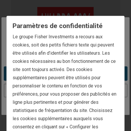
Paramètres de confidentialité
The website you are trying to reach is
Le groupe Fisher Investments a recours aux
intended for investors in Luxembourg
cookies, soit des petits fichiers texte qui peuvent
AsianInvestor
être utilisés afin d’identifier les utilisateurs. Les
You appear to be in the United States
cookies nécessaires au bon fonctionnement de ce
Asset
site sont toujours activés. Des cookies
Take me to the United States website
supplémentaires peuvent être utilisés pour
Management
personnaliser le contenu en fonction de vos
Continue to the Luxembourg website
préférences, pour vous proposer des publicités en
Awards
ligne plus pertinentes et pour générer des
statistiques de fréquentation du site. Choisissez
Décerné par :
les cookies supplémentaires auxquels vous
AsianInvestor
consentez en cliquant sur « Configurer les