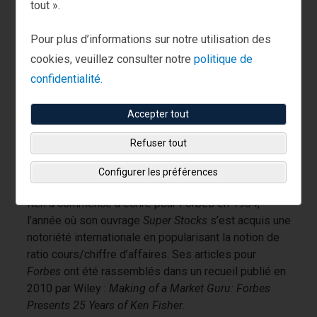
tout ».
Lauréat :
Ken Fisher
Pour plus d’informations sur notre utilisation des
Reçu en :
cookies, veuillez consulter notre
politique de
2017
confidentialité.
Accepter tout
Ken Fisher, fondateur de la société qui porte son
Refuser tout
nom, a tenu la chronique « Portfolio Strategy » pour
Forbes
de 1984 à 2016, ce qui fait de lui le plus long
Configurer les préférences
chroniqueur en continu de l'histoire du magazine.
Ken a commencé à écrire pour Forbes en 1984,
l’année où son ouvrage
Super Stocks
s’est acquis une
notoriété internationale en popularisant la notion de
ratio cours/chiffre d’affaires. Ses articles pour
Forbes
ont été rassemblés dans un recueil publié en
2010 par Wiley :
Making of a Market Guru: Forbes
Presents 25 Years of Ken Fisher
.