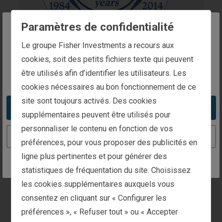
Paramètres de confidentialité
The website you are trying to reach is
Le groupe Fisher Investments a recours aux
intended for investors in Luxembourg
cookies, soit des petits fichiers texte qui peuvent
Chroniqueur ayant
être utilisés afin d’identifier les utilisateurs. Les
You appear to be in the United States
officié le plus
cookies nécessaires au bon fonctionnement de ce
site sont toujours activés. Des cookies
longtemps sans
Take me to the United States website
supplémentaires peuvent être utilisés pour
personnaliser le contenu en fonction de vos
interruption pour
Continue to the Luxembourg website
préférences, pour vous proposer des publicités en
le magazine
ligne plus pertinentes et pour générer des
statistiques de fréquentation du site. Choisissez
Forbes
les cookies supplémentaires auxquels vous
consentez en cliquant sur « Configurer les
Décerné par :
préférences », « Refuser tout » ou « Accepter
Forbes