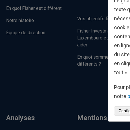
Le gro
En quoi Fisher est différent
texte q
nécess
Vos objectifs financiers
Notre histoire
cookie
Fisher Investments
Équipe de direction
conten
Luxembourg est là pour v
aider
en lig
du sit
En quoi sommes-nous
en cliq
différents ?
tout ».
Pour pl
notre
p
Config
Analyses
Mentions légale