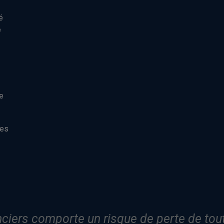
é
e
e
res
iers comporte un risque de perte de tout o