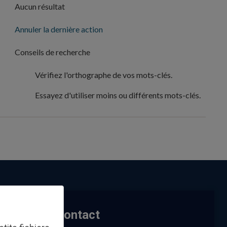
Aucun résultat
Annuler la dernière action
G
Conseils de recherche
o
t
Vérifiez l'orthographe de vos mots-clés.
o
n
e
Essayez d'utiliser moins ou différents mots-clés.
x
t
r
e
G
s
o
u
t
l
o
t
n
s
e
p
x
a
ter
t
g
r
Contact
e
e
.