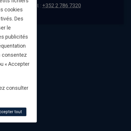
tits fichiers
s
+352 2 786 7320
Tél. :
u
Les cookies
l
t
tivés. Des
s
p
er le
a
estments
s publicités
g
e
réquentation
.
s consentez
 ou « Accepter
lez consulter
ccepter tout