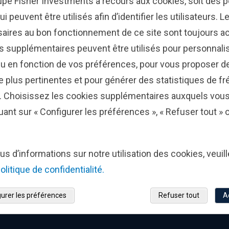
upe Fisher Investments a recours aux cookies, soit des pe
Nos bureaux
ui peuvent être utilisés afin d’identifier les utilisateurs. 
aires au bon fonctionnement de ce site sont toujours ac
Notre clientèle
Contact Presse
s supplémentaires peuvent être utilisés pour personnalis
Approche « top-down »
Avis sur Fisher Inv
u en fonction de vos préférences, pour vous proposer de
ous
Luxembourg
Nos stratégies
ne plus pertinentes et pour générer des statistiques de f
Escroqueries
e. Choisissez les cookies supplémentaires auxquels vou
Investissement-responsable
uant sur « Configurer les préférences », « Refuser tout »
Informations en matière de
durabilité pour les
investisseurs institutionnels
us d’informations sur notre utilisation des cookies, veuil
olitique de confidentialité.
urer les préférences
Refuser tout
A
s