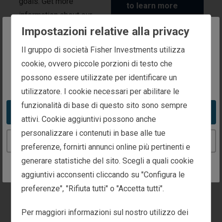
goals. Get more
to learn more
information about our
about?
available investment
Impostazioni relative alla privacy
strategies by letting us
The website you are trying to reach is
Il gruppo di società Fisher Investments utilizza
General
know a little about
intended for investors in Italy
Market
cookie, ovvero piccole porzioni di testo che
yourself and which
Outlook
possono essere utilizzate per identificare un
You appear to be in the United States
investment strategy you're
utilizzatore. I cookie necessari per abilitare le
Global
interested in learning
funzionalità di base di questo sito sono sempre
Equity
more about.
Take me to the United States website
attivi. Cookie aggiuntivi possono anche
Strategies
personalizzare i contenuti in base alle tue
US Equity
Continue to the Italy website
preferenze, fornirti annunci online più pertinenti e
Strategies
generare statistiche del sito. Scegli a quali cookie
aggiuntivi acconsenti cliccando su "Configura le
Emerging
Markets Equity
preferenze", "Rifiuta tutti" o "Accetta tutti".
Global ex-
Per maggiori informazioni sul nostro utilizzo dei
US Equity