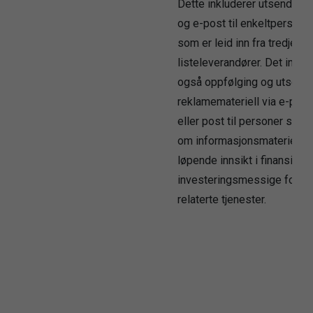
Dette inkluderer utsending 
og e-post til enkeltpersoner
som er leid inn fra tredjepar
listeleverandører. Det inklu
også oppfølging og utsendi
reklamemateriell via e-post,
eller post til personer som 
om informasjonsmateriell o
løpende innsikt i finansielle
investeringsmessige forho
relaterte tjenester.