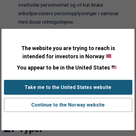
overholde personvernet og vil kun bruke
enkeltpersoners personopplysninger i samsvar
med disse retningslinjene.
Selskapet kan kontaktes vedrørende disse
retningslinjene via følgende kontaktinformasjon:
The website you are trying to reach is
Fisher Investments Luxembourg, Sàrl,
intended for investors in Norway
trading as Fisher Investments Europe
You appear to be in the United States
Attn: Data Protection Officer
2a, rue Albert Borschette
Take me to the United States website
L-1246 Luxembourg
privacy@fisherinvestments.lu
+352 2786 7320
Continue to the Norway website
Typer