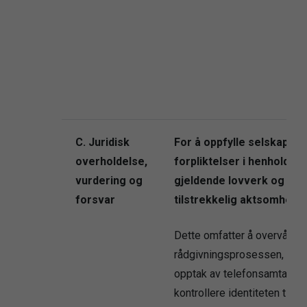
C. Juridisk
For å oppfylle selskapets
overholdelse,
forpliktelser i henhold til
vurdering og
gjeldende lovverk og utf
forsvar
tilstrekkelig aktsomhet
Dette omfatter å overvåke
rådgivningsprosessen, opp
opptak av telefonsamtaler,
kontrollere identiteten til