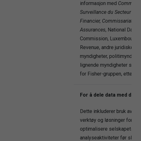
informasjon med
Commissi
Surveillance du Secteur
Financier,
Commissariat au
Assurances
, National Data 
Commission, Luxembourg I
Revenue, andre juridiske
myndigheter, politimyndighe
lignende myndigheter som g
for Fisher-gruppen, etter be
For å dele data med doms
Dette inkluderer bruk av KI
verktøy og løsninger for å
optimalisere selskapets e-
analyseaktiviteter før slik d