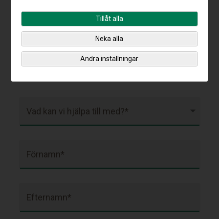
020-088 37
Kontakta oss på telefon:
Tillåt alla
53
Neka alla
Ändra inställningar
Fält markerade med en stjärna (*) är obligatoriska.
Vad kan vi hjälpa till med?*
Förnamn*
Efternamn*