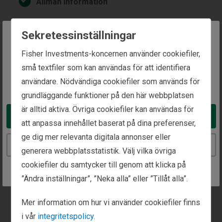
Allmän information
Privat förmögenhetsförvaltning
Sekretessinställningar
The website you are trying to reach is
Fisher Investments-koncernen använder cookiefiler,
Institutionell kapitalförvaltning
intended for investors in Sweden
små textfiler som kan användas för att identifiera
användare. Nödvändiga cookiefiler som används för
You appear to be in the United States
Press och media
grundläggande funktioner på den här webbplatsen
är alltid aktiva. Övriga cookiefiler kan användas för
Take me to the United States website
att anpassa innehållet baserat på dina preferenser,
Kundfokus
ge dig mer relevanta digitala annonser eller
Continue to the Sweden website
generera webbplatsstatistik. Välj vilka övriga
Är du kund hos oss? Kryssa i här så skickar vi vidare
cookiefiler du samtycker till genom att klicka på
ditt meddelande till kundservice.
”Ändra inställningar”, ”Neka alla” eller ”Tillåt alla”.
Ja, jag är kund.
Mer information om hur vi använder cookiefiler finns
i vår
integritetspolicy.