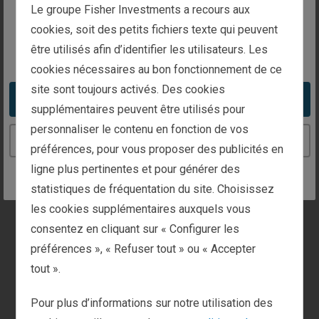
relatives à votre demande
The website you are trying to reach is
Le groupe Fisher Investments a recours aux
intended for investors in Luxembourg
cookies, soit des petits fichiers texte qui peuvent
Informations générales
être utilisés afin d’identifier les utilisateurs. Les
You appear to be in the United States
cookies nécessaires au bon fonctionnement de ce
Gestion de patrimoine
site sont toujours activés. Des cookies
Take me to the United States website
supplémentaires peuvent être utilisés pour
personnaliser le contenu en fonction de vos
Investisseurs institutionnels
Continue to the Luxembourg website
préférences, pour vous proposer des publicités en
ligne plus pertinentes et pour générer des
Médias et Presse
statistiques de fréquentation du site. Choisissez
les cookies supplémentaires auxquels vous
consentez en cliquant sur « Configurer les
À l’écoute de nos clients
préférences », « Refuser tout » ou « Accepter
Vous êtes client(e) ? Si oui, cochez la case ci-
tout ».
dessous pour être orienté(e) vers nos services
client.
Pour plus d’informations sur notre utilisation des