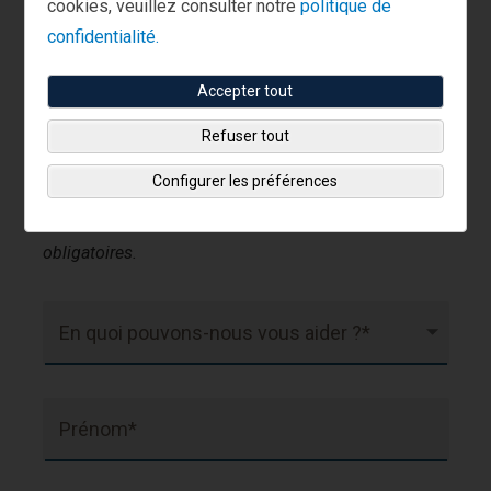
cookies, veuillez consulter notre
politique de
Je suis client(e).
confidentialité.
Accepter tout
+352 2 786 7320
Appelez le :
Refuser tout
Configurer les préférences
Les champs marqués d’un astérisque (*) sont
obligatoires.
En quoi pouvons-nous vous aider ?*
Prénom*