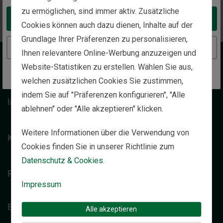
Zurück zur Startseite
zu ermöglichen, sind immer aktiv. Zusätzliche
Take me to the United States website
Cookies können auch dazu dienen, Inhalte auf der
Grundlage Ihrer Präferenzen zu personalisieren,
Continue to the Switzerland website
Ihnen relevantere Online-Werbung anzuzeigen und
Wir über uns
Website-Statistiken zu erstellen. Wählen Sie aus,
welchen zusätzlichen Cookies Sie zustimmen,
indem Sie auf "Präferenzen konfigurieren", "Alle
Individuelle Vermögensverwaltung
ablehnen" oder "Alle akzeptieren" klicken.
Weitere Informationen über die Verwendung von
Kontakt
Cookies finden Sie in unserer Richtlinie zum
Datenschutz & Cookies.
Rechtliche Hinweise
Impressum
Einblicke
Alle akzeptieren