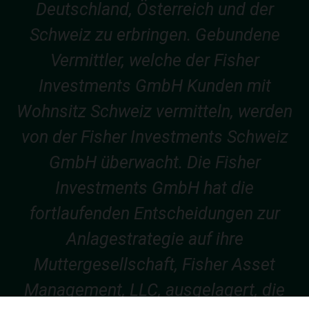
Deutschland, Österreich und der
Schweiz zu erbringen. Gebundene
Vermittler, welche der Fisher
Investments GmbH Kunden mit
Wohnsitz Schweiz vermitteln, werden
von der Fisher Investments Schweiz
GmbH überwacht. Die Fisher
Investments GmbH hat die
fortlaufenden Entscheidungen zur
Anlagestrategie auf ihre
Muttergesellschaft, Fisher Asset
Management, LLC, ausgelagert, die