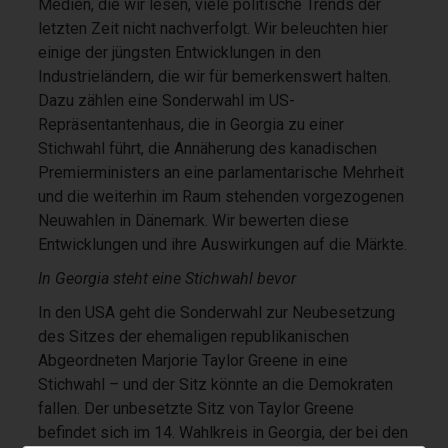
Medien, die wir lesen, viele politische Trends der
letzten Zeit nicht nachverfolgt. Wir beleuchten hier
einige der jüngsten Entwicklungen in den
Industrieländern, die wir für bemerkenswert halten.
Dazu zählen eine Sonderwahl im US-
Repräsentantenhaus, die in Georgia zu einer
Stichwahl führt, die Annäherung des kanadischen
Premierministers an eine parlamentarische Mehrheit
und die weiterhin im Raum stehenden vorgezogenen
Neuwahlen in Dänemark. Wir bewerten diese
Entwicklungen und ihre Auswirkungen auf die Märkte.
In Georgia steht eine Stichwahl bevor
In den USA geht die Sonderwahl zur Neubesetzung
des Sitzes der ehemaligen republikanischen
Abgeordneten Marjorie Taylor Greene in eine
Stichwahl – und der Sitz könnte an die Demokraten
fallen. Der unbesetzte Sitz von Taylor Greene
befindet sich im 14. Wahlkreis in Georgia, der bei den