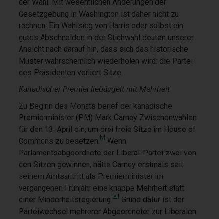
der Wahl. Mit wesentlichen Änderungen der
Gesetzgebung in Washington ist daher nicht zu
rechnen. Ein Wahlsieg von Harris oder selbst ein
gutes Abschneiden in der Stichwahl deuten unserer
Ansicht nach darauf hin, dass sich das historische
Muster wahrscheinlich wiederholen wird: die Partei
des Präsidenten verliert Sitze.
Kanadischer Premier liebäugelt mit Mehrheit
Zu Beginn des Monats berief der kanadische
Premierminister (PM) Mark Carney Zwischenwahlen
für den 13. April ein, um drei freie Sitze im House of
[v]
Commons zu besetzen.
Wenn
Parlamentsabgeordnete der Liberal-Partei zwei von
den Sitzen gewinnen, hätte Carney erstmals seit
seinem Amtsantritt als Premierminister im
vergangenen Frühjahr eine knappe Mehrheit statt
[vi]
einer Minderheitsregierung.
Grund dafür ist der
Parteiwechsel mehrerer Abgeordneter zur Liberalen