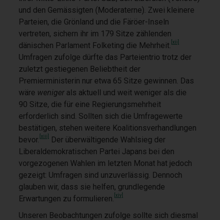
und den Gemässigten (Moderaterne). Zwei kleinere
Parteien, die Grönland und die Färöer-Inseln
vertreten, sichern ihr im 179 Sitze zählenden
[xii]
dänischen Parlament Folketing die Mehrheit.
Umfragen zufolge dürfte das Parteientrio trotz der
zuletzt gestiegenen Beliebtheit der
Premierministerin nur etwa 65 Sitze gewinnen. Das
wäre
weniger
als aktuell und weit weniger als die
90 Sitze, die für eine Regierungsmehrheit
erforderlich sind. Sollten sich die Umfragewerte
bestätigen, stehen weitere Koalitionsverhandlungen
[xiii]
bevor.
Der überwältigende Wahlsieg der
Liberaldemokratischen Partei Japans bei den
vorgezogenen Wahlen im letzten Monat hat jedoch
gezeigt: Umfragen sind unzuverlässig. Dennoch
glauben wir, dass sie helfen, grundlegende
[xiv]
Erwartungen zu formulieren.
Unseren Beobachtungen zufolge sollte sich diesmal