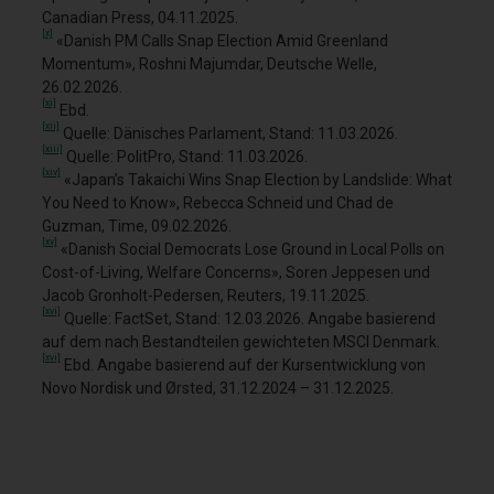
Canadian Press, 04.11.2025.
[x]
«Danish PM Calls Snap Election Amid Greenland
Momentum», Roshni Majumdar, Deutsche Welle,
26.02.2026.
[xi]
Ebd.
[xii]
Quelle: Dänisches Parlament, Stand: 11.03.2026.
[xiii]
Quelle: PolitPro, Stand: 11.03.2026.
[xiv]
«Japan’s Takaichi Wins Snap Election by Landslide: What
You Need to Know», Rebecca Schneid und Chad de
Guzman, Time, 09.02.2026.
[xv]
«Danish Social Democrats Lose Ground in Local Polls on
Cost-of-Living, Welfare Concerns», Soren Jeppesen und
Jacob Gronholt-Pedersen, Reuters, 19.11.2025.
[xvi]
Quelle: FactSet, Stand: 12.03.2026. Angabe basierend
auf dem nach Bestandteilen gewichteten MSCI Denmark.
[xvi]
Ebd. Angabe basierend auf der Kursentwicklung von
Novo Nordisk und Ørsted, 31.12.2024 – 31.12.2025.