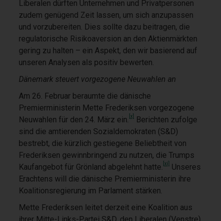
Liberalen dürften Unternehmen und Privatpersonen
zudem genügend Zeit lassen, um sich anzupassen
und vorzubereiten. Dies sollte dazu beitragen, die
regulatorische Risikoaversion an den Aktienmärkten
gering zu halten – ein Aspekt, den wir basierend auf
unseren Analysen als positiv bewerten.
Dänemark steuert vorgezogene Neuwahlen an
Am 26. Februar beraumte die dänische
Premierministerin Mette Frederiksen vorgezogene
[x]
Neuwahlen für den 24. März ein.
Berichten zufolge
sind die amtierenden Sozialdemokraten (S&D)
bestrebt, die kürzlich gestiegene Beliebtheit von
Frederiksen gewinnbringend zu nutzen, die Trumps
[xi]
Kaufangebot für Grönland abgelehnt hatte.
Unseres
Erachtens will die dänische Premierministerin ihre
Koalitionsregierung im Parlament stärken.
Mette Frederiksen leitet derzeit eine Koalition aus
ihrer Mitte-Links-Partei S&D, den Liberalen (Venstre)