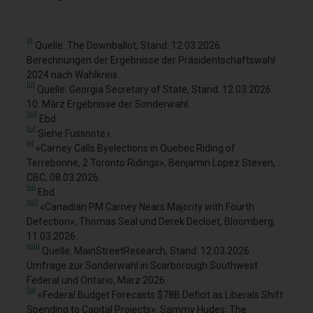
[i]
Quelle: The Downballot, Stand: 12.03.2026.
Berechnungen der Ergebnisse der Präsidentschaftswahl
2024 nach Wahlkreis.
[ii]
Quelle: Georgia Secretary of State, Stand: 12.03.2026.
10. März Ergebnisse der Sonderwahl.
[iii]
Ebd.
[iv]
Siehe Fussnote i.
[v]
«Carney Calls Byelections in Quebec Riding of
Terrebonne, 2 Toronto Ridings», Benjamin Lopez Steven,
CBC, 08.03.2026.
[vi]
Ebd.
[vii]
«Canadian PM Carney Nears Majority with Fourth
Defection», Thomas Seal und Derek Decloet, Bloomberg,
11.03.2026.
[viii]
Quelle: MainStreetResearch, Stand: 12.03.2026.
Umfrage zur Sonderwahl in Scarborough Southwest
Federal und Ontario, März 2026.
[ix]
«Federal Budget Forecasts $78B Deficit as Liberals Shift
Spending to Capital Projects», Sammy Hudes, The