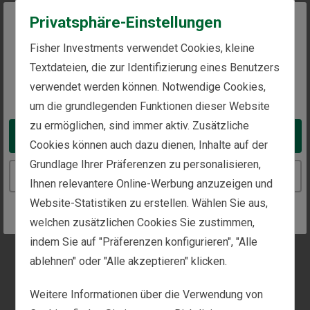
Präsidentschaftswahlen 2024 mit einem Verhältnis
Privatsphäre-Einstellungen
von fast 70 zu 30 für US-Präsident Donald Trump
[i]
gestimmt hat – ein recht deutlicher Vorsprung.
Bei
The website you are trying to reach is
Fisher Investments verwendet Cookies, kleine
der Wahl am vergangenen Dienstag hat der Demokrat
intended for investors in Switzerland
Textdateien, die zur Identifizierung eines Benutzers
Shawn Harris den von Trump unterstützten
verwendet werden können. Notwendige Cookies,
Republikaner Clay Fuller mit 37,3 Prozent der
You appear to be in the United States
Stimmen gegenüber 34,9 Prozent für Fuller
um die grundlegenden Funktionen dieser Website
[ii]
übertrumpft.
Gemäss in Georgia geltendem Recht
zu ermöglichen, sind immer aktiv. Zusätzliche
Take me to the United States website
findet automatisch eine Stichwahl zwischen den zwei
Cookies können auch dazu dienen, Inhalte auf der
besten Kandidaten statt, wenn nicht einer der
Grundlage Ihrer Präferenzen zu personalisieren,
Kandidaten mehr als 50 Prozent der Stimmen auf
Continue to the Switzerland website
Ihnen relevantere Online-Werbung anzuzeigen und
sich vereint. Somit steht am 7. April ein
Website-Statistiken zu erstellen. Wählen Sie aus,
entscheidendes Kräftemessen bevor. Der Gewinner
wird bis zum Ende der Amtszeit von Taylor Greene
welchen zusätzlichen Cookies Sie zustimmen,
bis zum 3. Januar 2027 im Amt sein. Als Amtsinhaber
indem Sie auf "Präferenzen konfigurieren", "Alle
tritt er direkt bei den Vorwahlen zum Kongress am
ablehnen" oder "Alle akzeptieren" klicken.
19. Mai in Georgia und möglicherweise bei den
Zwischenwahlen im November an, was ihm unserer
Weitere Informationen über die Verwendung von
Ansicht nach einen leichten Vorteil verschafft.