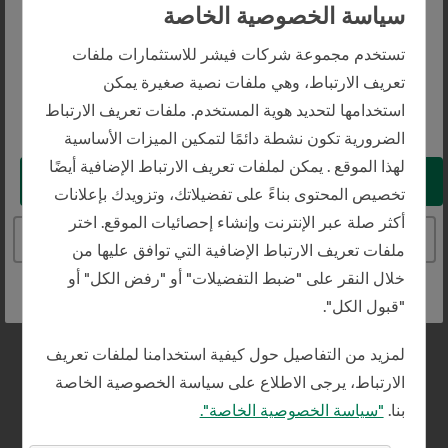
سياسة الخصوصية الخاصة
استفسار عام
The website you are trying to reach is
تستخدم مجموعة شركات فيشر للاستثمارات ملفات
intended for investors in Saudi Arabia
تعريف الارتباط، وهي ملفات نصية صغيرة يمكن
إدارة الثروات الشخصية
استخدامها لتحديد هوية المستخدم. ملفات تعريف الارتباط
You appear to be in the United States
الضرورية تكون نشطة دائمًا لتمكين الميزات الأساسية
المستثمرين المؤسسيين
لهذا الموقع . يمكن لملفات تعريف الارتباط الإضافية أيضًا
Take me to the United States website
تخصيص المحتوى بناءً على تفضيلاتك، وتزويدك بإعلانات
الصحافة والإعلام
أكثر صلة عبر الإنترنت وإنشاء إحصائيات الموقع. اختر
Continue to the Saudi Arabia website
ملفات تعريف الارتباط الإضافية التي توافق عليها من
خلال النقر على "ضبط التفضيلات" أو "رفض الكل" أو
التركيز على العملاء
"قبول الكل".
هل أنت عميل؟ أخبرنا هنا وسنوصلك بسرعة إلى جهة
لمزيد من التفاصيل حول كيفية استخدامنا لملفات تعريف
الاتصال بالعملاء.
الارتباط، يرجى الاطلاع على سياسة الخصوصية الخاصة
بنا.
"سياسة الخصوصية الخاصة".
نعم، أنا عميل.