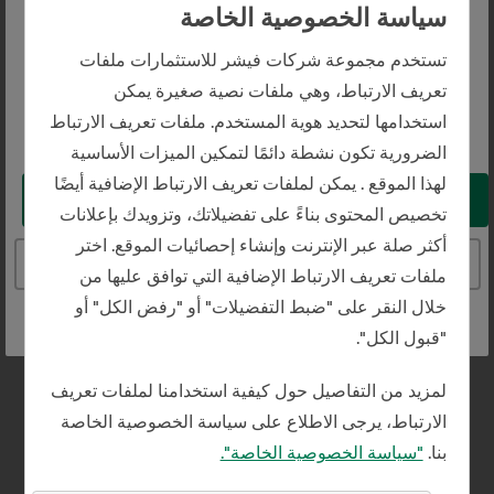
سياسة الخصوصية الخاصة
استفسار عام
The website you are trying to reach is
تستخدم مجموعة شركات فيشر للاستثمارات ملفات
intended for investors in Saudi Arabia
تعريف الارتباط، وهي ملفات نصية صغيرة يمكن
إدارة الثروات الشخصية
استخدامها لتحديد هوية المستخدم. ملفات تعريف الارتباط
You appear to be in the United States
الضرورية تكون نشطة دائمًا لتمكين الميزات الأساسية
المستثمرين المؤسسيين
لهذا الموقع . يمكن لملفات تعريف الارتباط الإضافية أيضًا
Take me to the United States website
تخصيص المحتوى بناءً على تفضيلاتك، وتزويدك بإعلانات
الصحافة والإعلام
أكثر صلة عبر الإنترنت وإنشاء إحصائيات الموقع. اختر
Continue to the Saudi Arabia website
ملفات تعريف الارتباط الإضافية التي توافق عليها من
خلال النقر على "ضبط التفضيلات" أو "رفض الكل" أو
التركيز على العملاء
"قبول الكل".
هل أنت عميل؟ أخبرنا هنا وسنوصلك بسرعة إلى جهة
لمزيد من التفاصيل حول كيفية استخدامنا لملفات تعريف
الاتصال بالعملاء.
الارتباط، يرجى الاطلاع على سياسة الخصوصية الخاصة
بنا.
"سياسة الخصوصية الخاصة".
نعم، أنا عميل.