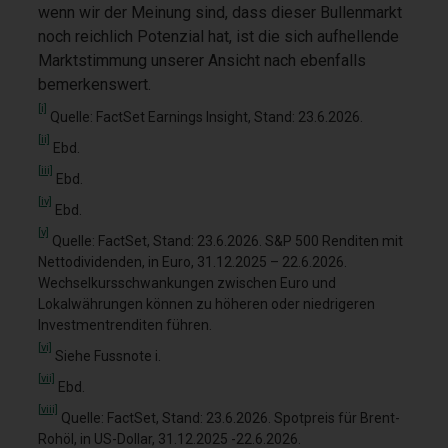
wenn wir der Meinung sind, dass dieser Bullenmarkt
noch reichlich Potenzial hat, ist die sich aufhellende
Marktstimmung unserer Ansicht nach ebenfalls
bemerkenswert.
[i]
Quelle: FactSet Earnings Insight, Stand: 23.6.2026.
[ii]
Ebd.
[iii]
Ebd.
[iv]
Ebd.
[v]
Quelle: FactSet, Stand: 23.6.2026. S&P 500 Renditen mit
Nettodividenden, in Euro, 31.12.2025 – 22.6.2026.
Wechselkursschwankungen zwischen Euro und
Lokalwährungen können zu höheren oder niedrigeren
Investmentrenditen führen.
[vi]
Siehe Fussnote i.
[vii]
Ebd.
[viii]
Quelle: FactSet, Stand: 23.6.2026. Spotpreis für Brent-
Rohöl, in US-Dollar, 31.12.2025 -22.6.2026.