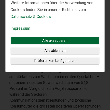
Weitere Informationen über die Verwendung von
Cookies finden Sie in unserer Richtlinie zum
Datenschutz & Cookies.
Impressum
Alle akzeptieren
Alle ablehnen
Präferenzen konfigurieren
Quelle:
FactSet Earnings Insight, Stand: 23.6.2026.
Wie die Darstellung zeigt, trug der Technologiesektor
am stärksten zum Wachstum im ersten Quartal bei –
mit einem rasanten Gewinnwachstum von 54,8
Prozent im Vergleich zum Vorjahresquartal –,
während die Sektoren
Kommunikationsdienstleistungen und zyklische
Konsumgüter die grössten positiven Überraschungen