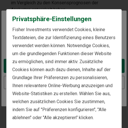
im Vergleich zu den Konsensprognosen der
Analysten entwickelt haben.
Privatsphäre-Einstellungen
Darstellung 1: Die Ergebnisse des ersten
Quartals haben weitgehend überzeugt…
The website you are trying to reach is
Fisher Investments verwendet Cookies, kleine
intended for investors in Switzerland
Textdateien, die zur Identifizierung eines Benutzers
verwendet werden können. Notwendige Cookies,
You appear to be in the United States
um die grundlegenden Funktionen dieser Website
zu ermöglichen, sind immer aktiv. Zusätzliche
Take me to the United States website
Cookies können auch dazu dienen, Inhalte auf der
Grundlage Ihrer Präferenzen zu personalisieren,
Continue to the Switzerland website
Ihnen relevantere Online-Werbung anzuzeigen und
Website-Statistiken zu erstellen. Wählen Sie aus,
welchen zusätzlichen Cookies Sie zustimmen,
indem Sie auf "Präferenzen konfigurieren", "Alle
ablehnen" oder "Alle akzeptieren" klicken.