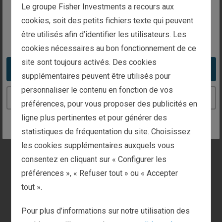
relatives à votre demande
The website you are trying to reach is
Le groupe Fisher Investments a recours aux
intended for investors in Luxembourg
cookies, soit des petits fichiers texte qui peuvent
Informations générales
être utilisés afin d’identifier les utilisateurs. Les
You appear to be in the United States
cookies nécessaires au bon fonctionnement de ce
Gestion de patrimoine
site sont toujours activés. Des cookies
Take me to the United States website
supplémentaires peuvent être utilisés pour
personnaliser le contenu en fonction de vos
Investisseurs institutionnels
Continue to the Luxembourg website
préférences, pour vous proposer des publicités en
ligne plus pertinentes et pour générer des
Médias et Presse
statistiques de fréquentation du site. Choisissez
les cookies supplémentaires auxquels vous
consentez en cliquant sur « Configurer les
À l’écoute de nos clients
préférences », « Refuser tout » ou « Accepter
Vous êtes client(e) ? Si oui, cochez la case ci-
tout ».
dessous pour être orienté(e) vers nos services
client.
Pour plus d’informations sur notre utilisation des