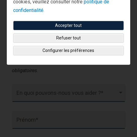
cookies, veuillez consulter notre
politique de
Je suis client(e).
confidentialité.
Accepter tout
+352 2 786 7320
Appelez le :
Refuser tout
Configurer les préférences
Les champs marqués d’un astérisque (*) sont
obligatoires.
En quoi pouvons-nous vous aider ?*
Prénom*