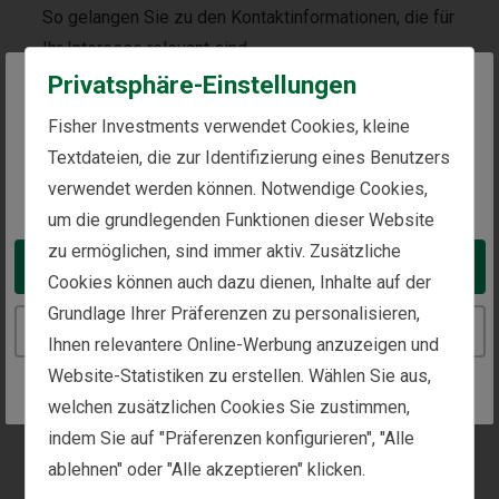
So gelangen Sie zu den Kontaktinformationen, die für
Ihr Interesse relevant sind.
Privatsphäre-Einstellungen
Allgemeine Informationen
The website you are trying to reach is
Fisher Investments verwendet Cookies, kleine
intended for investors in Austria
Textdateien, die zur Identifizierung eines Benutzers
Individuelle Vermögensverwaltung
verwendet werden können. Notwendige Cookies,
You appear to be in the United States
um die grundlegenden Funktionen dieser Website
Medien und Presse
zu ermöglichen, sind immer aktiv. Zusätzliche
Take me to the United States website
Cookies können auch dazu dienen, Inhalte auf der
Grundlage Ihrer Präferenzen zu personalisieren,
Continue to the Austria website
Sind Sie bereits Kunde? Teilen Sie uns dies hier mit
Ihnen relevantere Online-Werbung anzuzeigen und
und wir werden Sie schnell an einen Kundenbetreuer
Website-Statistiken zu erstellen. Wählen Sie aus,
weiterleiten.
welchen zusätzlichen Cookies Sie zustimmen,
indem Sie auf "Präferenzen konfigurieren", "Alle
Ja, ich bin bereits Kunde.
ablehnen" oder "Alle akzeptieren" klicken.