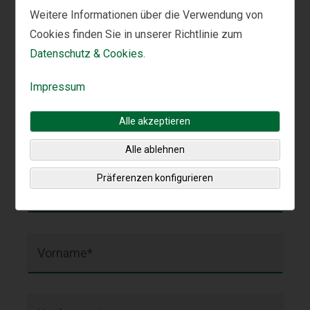
Weitere Informationen über die Verwendung von
+43
Cookies finden Sie in unserer Richtlinie zum
Bitte rufen Sie unsere Kontaktnummer an:
120 5107 3320
Datenschutz & Cookies.
Impressum
Alle akzeptieren
Mit einem Sternchen (*) markierte Felder müssen
ausgefüllt werden.
Alle ablehnen
Präferenzen konfigurieren
Wie können wir Ihnen weiterhelfen?*
Vorname*