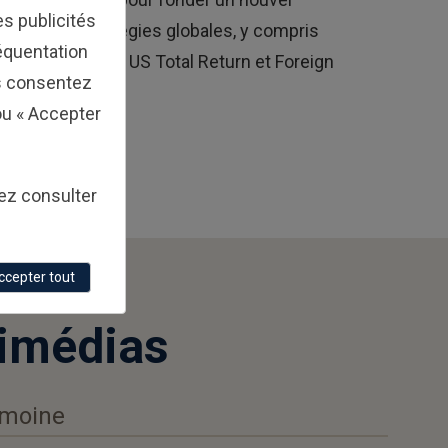
s publicités
emble de stratégies globales, y compris
réquentation
bal Total Return, US Total Return et Foreign
s consentez
ity.
 ou « Accepter
lez consulter
ccepter tout
timédias
imoine