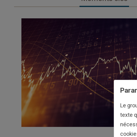
Param
Le gro
texte q
nécess
cookie