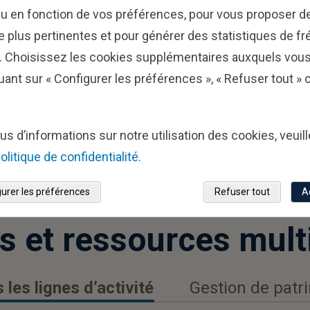
u en fonction de vos préférences, pour vous proposer de
ens
ne plus pertinentes et pour générer des statistiques de f
Glo
e. Choisissez les cookies supplémentaires auxquels vou
Equ
uant sur « Configurer les préférences », « Refuser tout »
us d’informations sur notre utilisation des cookies, veuil
olitique de confidentialité.
urer les préférences
Refuser tout
A
s et ressources mul
 les lignes d’activité
Gestion de patr