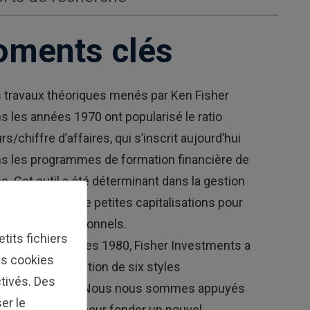
ments clés
 travaux théoriques menés par Ken Fisher
s les années 1970 ont popularisé le ratio
rs/chiffre d’affaires, qui s’inscrit aujourd’hui
s les programmes de formation financière de
e. Cet outil a été déterminant dans la gestion
 portefeuilles de petites capitalisations pour
 clients institutionnels.
tits fichiers
milieu des années 1980, Fisher Investments a
Les cookies
tribué à la définition de six styles
tivés. Des
nvestissement. Nous nous sommes appuyés
er le
 ces avancées pour fonder un nouvel