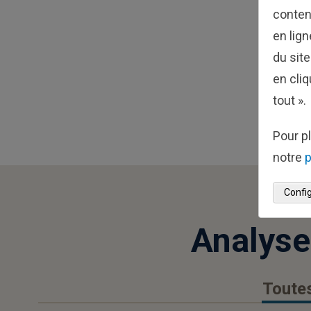
conten
en lig
du sit
en cliq
tout ».
Pour pl
notre
p
Config
Analyse
Toutes