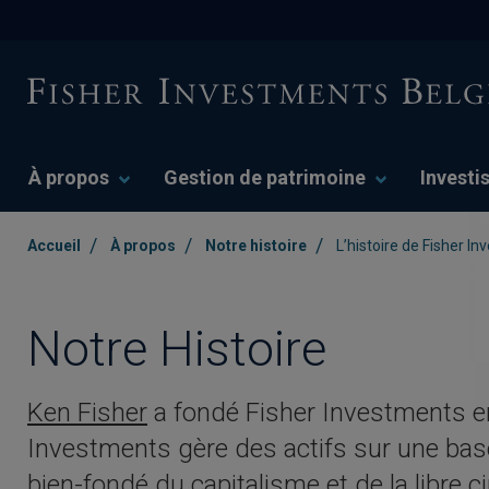
À propos
Gestion de patrimoine
Investi
/
/
/
Accueil
À propos
Notre histoire
L’histoire de Fisher I
Notre Histoire
Ken Fisher
a fondé Fisher Investments en
Investments gère des actifs sur une bas
bien-fondé du capitalisme et de la libre c