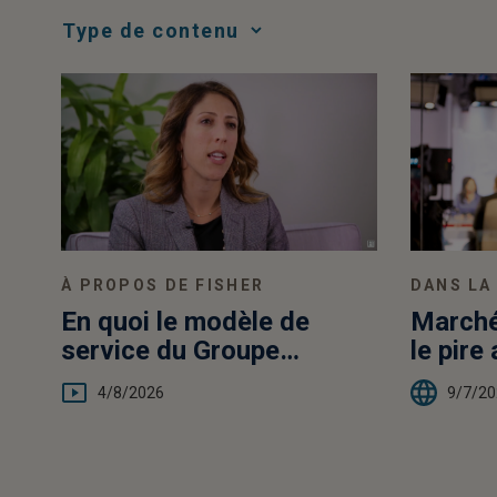
Media
Choice
À PROPOS DE FISHER
DANS LA
En quoi le modèle de
Marchés
service du Groupe
le pire 
Clientèle privée de Fisher
4/8/2026
9/7/20
Investments est-il un
avantage pour nos clients
?