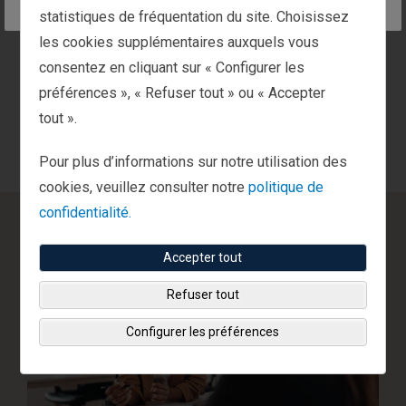
d’investissements au cours de nombreux cycles de
statistiques de fréquentation du site. Choisissez
marché apportent un éclairage précieux et une
les cookies supplémentaires auxquels vous
expérience dont d’autres gestionnaires de patrimoine
consentez en cliquant sur « Configurer les
peuvent difficilement se prévaloir.
préférences », « Refuser tout » ou « Accepter
tout ».
Pour plus d’informations sur notre utilisation des
cookies, veuillez consulter notre
politique de
confidentialité.
Accepter tout
Refuser tout
Configurer les préférences