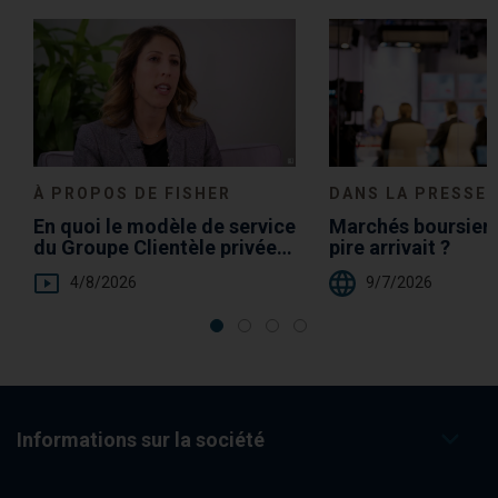
Choice
À PROPOS DE FISHER
DANS LA PRESSE
En quoi le modèle de service
Marchés boursiers:
du Groupe Clientèle privée
pire arrivait ?
de Fisher Investments est-il
4/8/2026
9/7/2026
un avantage pour nos
clients ?
Informations sur la société