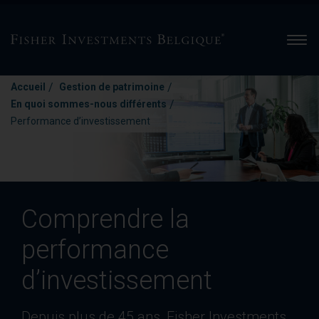
Men
/
/
Accueil
Gestion de patrimoine
/
En quoi sommes-nous différents
Performance d’investissement
Comprendre la
performance
d’investissement
Depuis plus de 45 ans, Fisher Investments