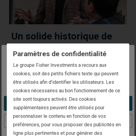
Un solide historique de
performance
Paramètres de confidentialité
Les membres du Comité d’Investissement de Fisher
The website you are trying to reach is
Le groupe Fisher Investments a recours aux
Investments totalisent plus de 175 années
intended for investors in Belgium
cookies, soit des petits fichiers texte qui peuvent
d’expérience cumulée dans le secteur. Notre
être utilisés afin d’identifier les utilisateurs. Les
You appear to be in the United States
fondateur, Président exécutif et Co-directeur des
cookies nécessaires au bon fonctionnement de ce
investissements Ken Fisher est connu du grand
site sont toujours activés. Des cookies
Take me to the United States website
public depuis plus de 35 ans pour ses chroniques sur
supplémentaires peuvent être utilisés pour
les marchés. Tout gestionnaire d’actifs peut se
personnaliser le contenu en fonction de vos
Continue to the Belgium website
tromper, y compris Fisher Investments, mais nous
préférences, pour vous proposer des publicités en
pensons que les leçons tirées de la gestion
ligne plus pertinentes et pour générer des