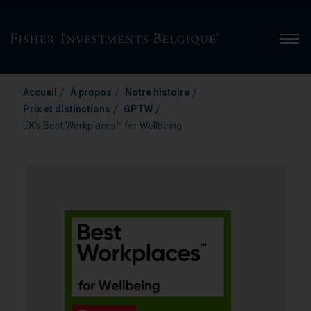
Men
/
/
/
Accueil
À propos
Notre histoire
/
/
Prix et distinctions
GPTW
UK’s Best Workplaces™ for Wellbeing