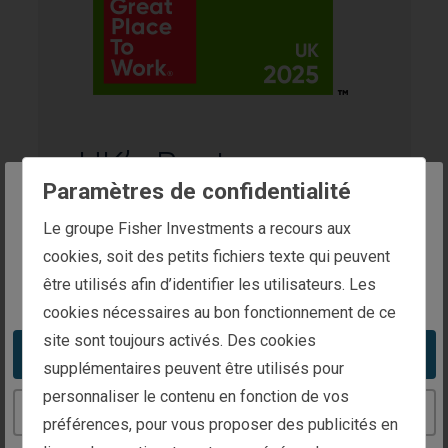
UK’s Best
Paramètres de confidentialité
Workplaces™ for
The website you are trying to reach is
Le groupe Fisher Investments a recours aux
Wellbeing
intended for investors in Belgium
cookies, soit des petits fichiers texte qui peuvent
être utilisés afin d’identifier les utilisateurs. Les
You appear to be in the United States
Décerné par :
cookies nécessaires au bon fonctionnement de ce
Great Place to Work®
site sont toujours activés. Des cookies
Take me to the United States website
Lauréat :
supplémentaires peuvent être utilisés pour
Fisher Investments UK
personnaliser le contenu en fonction de vos
Continue to the Belgium website
Reçu en :
préférences, pour vous proposer des publicités en
2025