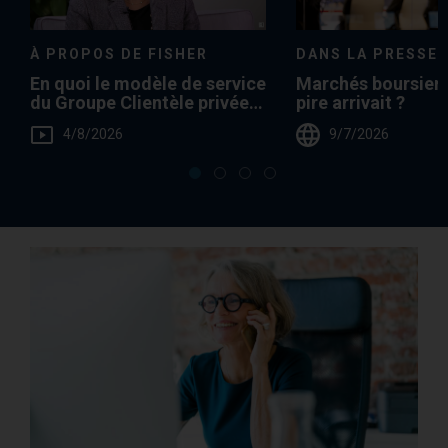
À PROPOS DE FISHER
DANS LA PRESSE
En quoi le modèle de service
Marchés boursiers:
du Groupe Clientèle privée
pire arrivait ?
de Fisher Investments est-il
4/8/2026
9/7/2026
un avantage pour nos
clients ?