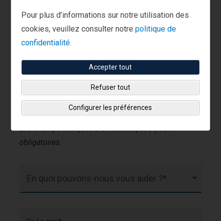
dessous pour être orienté(e) vers nos services
client.
Pour plus d’informations sur notre utilisation des
cookies, veuillez consulter notre
politique de
confidentialité.
Je suis client(e).
Accepter tout
0800 40 438
Appelez le :
Refuser tout
Configurer les préférences
Les champs marqués d’un astérisque (*) sont
obligatoires.
En quoi pouvons-nous vous aider ?*