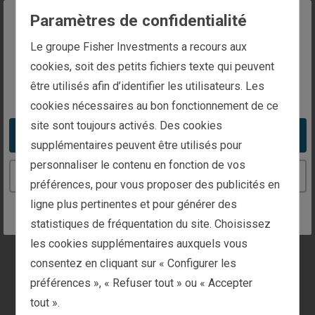
Paramètres de confidentialité
Vous trouverez ci-dessous les coordonnées
The website you are trying to reach is
relatives à votre demande
Le groupe Fisher Investments a recours aux
intended for investors in Belgium
cookies, soit des petits fichiers texte qui peuvent
Informations générales
être utilisés afin d’identifier les utilisateurs. Les
You appear to be in the United States
cookies nécessaires au bon fonctionnement de ce
site sont toujours activés. Des cookies
Gestion de patrimoine
Take me to the United States website
supplémentaires peuvent être utilisés pour
personnaliser le contenu en fonction de vos
Investisseurs institutionnels
Continue to the Belgium website
préférences, pour vous proposer des publicités en
ligne plus pertinentes et pour générer des
Médias et Presse
statistiques de fréquentation du site. Choisissez
les cookies supplémentaires auxquels vous
consentez en cliquant sur « Configurer les
À l’écoute de nos clients
préférences », « Refuser tout » ou « Accepter
Vous êtes client(e) ? Si oui, cochez la case ci-
tout ».