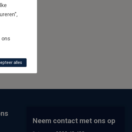
lke
ureren”,
g ons
epteer alles
ons
Neem contact met ons op