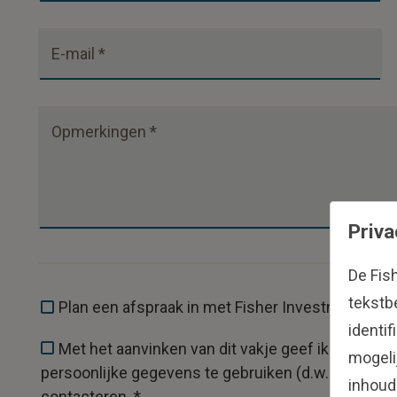
E-mail *
Opmerkingen *
Priva
De Fis
tekstb
Plan een afspraak in met Fisher Investments Bel
identi
Met het aanvinken van dit vakje geef ik Fisher
mogeli
persoonlijke gegevens te gebruiken (d.w.z. voor- 
inhoud
contacteren. *