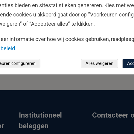
enties bieden en sitestatistieken genereren. Kies met we
ebeleid
.
lende cookies u akkoord gaat door op “Voorkeuren config
dere communicatie.
weigeren” of “Accepteer alles” te klikken.
eer informatie over hoe wij cookies gebruiken, raadplee
beleid.
euren configureren
Alles weigeren
Acc
Institutioneel
Contacteer 
er
beleggen