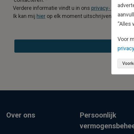
advert
Verdere informatie vindt u in ons
privacy- en cooki
aanvul
Ik kan mij
hier
op elk moment uitschrijven voor ver
“Alles 
Voor m
privacy
Voork
Over ons
Persoonlijk
vermogensbehe