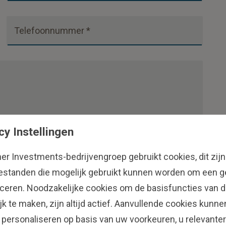
Telefoonnummer *
cy Instellingen
her Investments-bedrijvengroep gebruikt cookies, dit zijn
estanden die mogelijk gebruikt kunnen worden om een ge
gië.
ficeren. Noodzakelijke cookies om de basisfuncties van d
 Investments België toestemming om mijn
jk te maken, zijn altijd actief. Aanvullende cookies kunn
en achternaam en e-mailadres) om mij te
 personaliseren op basis van uw voorkeuren, u relevanter