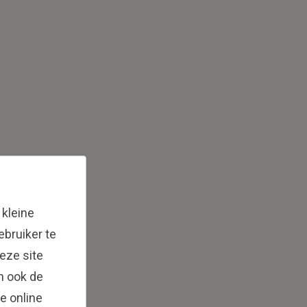
 kleine
bruiker te
eze site
en ook de
e online